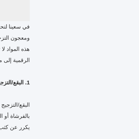
في سعينا لتحق
ومعجون التزجي
هذه المواد لا
الرقمية إلى 
1. البقع/التزجيج: إعادة إنتاج الظل المخصص
البقع/التزجيج
بالفرشاة أو ا
يكرر عن كثب ا