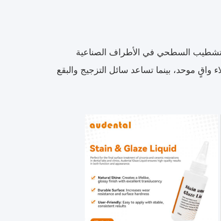
ة للتشطيب السطحي في الأطراف الصناعية
ء واقٍ موحد، بينما تساعد سائل التزجيج والبقع