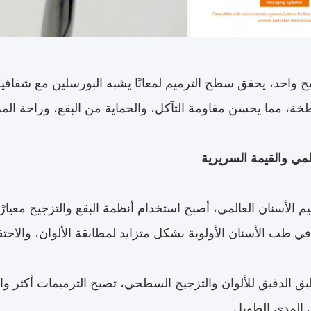
 واحد، يحقق سطح الترميم لمعانًا يشبه البورسلين مع شفافية
خة، مما يحسن مقاومة التآكل، والحماية من البقع، وراحة الم
الأسنان العالمي، أصبح استخدام أنظمة البقع والتزجيج معيارًا 
طب الأسنان الأولوية بشكل متزايد لمطابقة الألوان، والاحتفا
ق الدقيق للألوان والتزجيج السطحي، تصبح الترميمات أكثر واقعي
المدى الطويل.