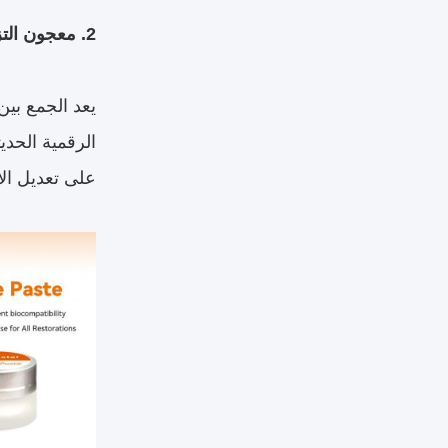
2. معجون التزجيج وسائل التزجيج والبقع: لمسة نهائية متينة شديدة اللمعان
يعد الجمع بي
الرقمية الحدي
على تعديل الا