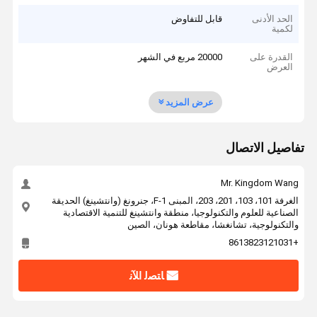
الحد الأدنى
قابل للتفاوض
لكمية
القدرة على
20000 مربع في الشهر
العرض
عرض المزيد
تفاصيل الاتصال
Mr. Kingdom Wang
الغرفة 101، 103، 201، 203، المبنى F-1، جنرونغ (وانتشينغ) الحديقة
الصناعية للعلوم والتكنولوجيا، منطقة وانتشينغ للتنمية الاقتصادية
والتكنولوجية، تشانغشا، مقاطعة هونان، الصين
+8613823121031
ﺎﺘﺼﻟ ﺍﻶﻧ