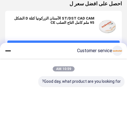
احصل على افضل سعر ل
ST/DST CAD CAM الأسنان الزركونيا كتلة D الشكل
95 ملم كامل التاج الصلب CE
استمر
Customer service
المنتجات الموصى بها
10:59 AM
Good day, what product are you looking for?
كتلة زركونيا
كتلة الزركونيا
كتلة الزركونيا
كتلة الزركوني
للأسنان متوفرة
الأسنان كتلة
الأسنان مثالية
الأسنان
بـ 16 درجة لون
زركونيا
لمختبرات
PRO القابلة
VITA ودرجات
السيراميكية
الأسنان التي تنتج
للتخصيص
لون التبييض
عالية الجودة
التاج الجسور
لاستعادة دقي
افضل سعر
افضل سعر
افضل سعر
افضل سع