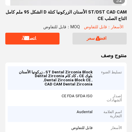
2
2
/
ST/DST CAD CAM الأسنان الزركونيا كتلة D الشكل 95 ملم كامل
التاج الصلب CE
الأسعار：قابل للتفاوض
MOQ：قابل للتفاوض
افضل سعر
ﺎﺘﺼﻟ ﺍﻶﻧ
منتوج وصف
تسليط الضوء
ST Dental Zirconia Block ، زركونيا الأسنان
بلوك CE ، كاد كام Dental Zirconia
,
,
Dental Zirconia Block CE
CAD CAM Dental Zirconia
إصدار
CE FDA SFDA ISO
الشهادات
اسم العلامة
Audental
التجارية
الأسعار
قابل للتفاوض