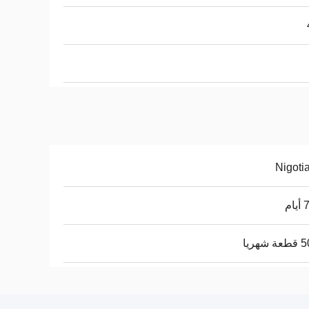
Nigoti
ام
شهريا