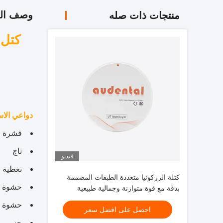
وصف الم
منتجات ذات صله
دواعي الا
قشرة
تاج
فيديو
تغطية
كتلة الزركونيا متعددة الطبقات المصممة
حشوة
بدقة مع قوة متوازنة وجمالية طبيعية
لتطبيقات الأسنان
حشوة ت
احصل على افضل سعر
جسر