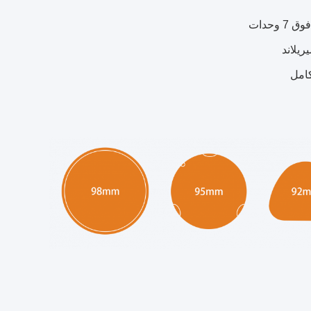
 وحدات
يلاند
امل