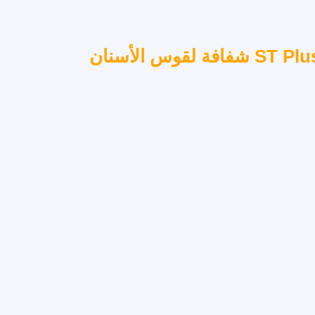
كتل الزركونيا متعددة الطبقات ST Plus 900Mpa 46% شفافة لقوس الأسنان