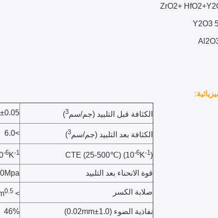
ZrO2+ HfO2+Y2
Y2O3 
Al2O
يزيائية:
3
5±0.05
الكثافة قبل التلبيد (جم/سم
)
3
>6.0
الكثافة بعد التلبيد (جم/سم
)
-6
-1
-6
-1
0
K
CTE (25-500℃) (10
K
)
قوة الانحناء بعد التلبيد
00Mpa
0.5
صلابة الكسر
> 4Mpa.m
نفاذية الضوء (1.0±0.02mm)
46%