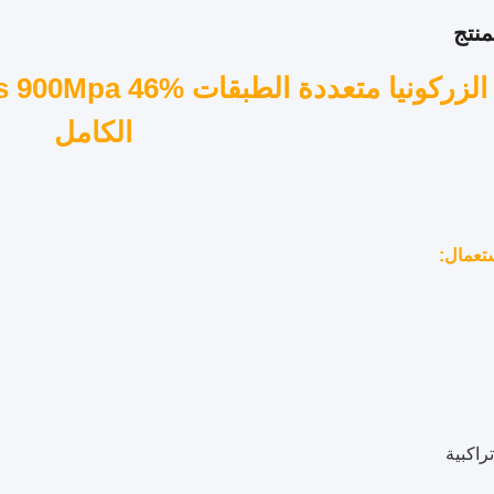
نتج
الكامل
ستعمال
:
راكبية