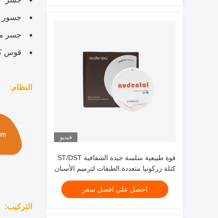
جسور فوق 7
جسر مير
قوس ك
النظام
:
فيديو
قوة طبيعية سلسة جيدة الشفافية ST/DST
كتلة زركونيا متعددة الطبقات لترميم الأسنان
احصل على افضل سعر
التركيب: