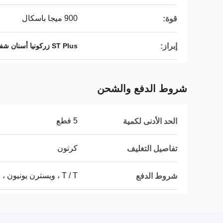
900 ميجا باسكال
قوة:
إبراز:
ST Plus زركونيا أسنان شفافة
شروط الدفع والشحن
5 قطع
الحد الأدنى لكمية
كرتون
تفاصيل التغليف
T / T ، ويسترن يونيون ، موني جرام ، باي بال
شروط الدفع