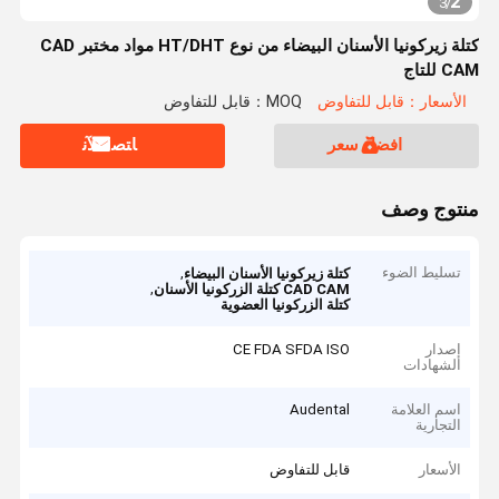
2
3
/
كتلة زيركونيا الأسنان البيضاء من نوع HT/DHT مواد مختبر CAD
CAM للتاج
الأسعار：قابل للتفاوض
MOQ：قابل للتفاوض
افضل سعر
ﺎﺘﺼﻟ ﺍﻶﻧ
منتوج وصف
تسليط الضوء
,
كتلة زيركونيا الأسنان البيضاء
,
CAD CAM كتلة الزركونيا الأسنان
كتلة الزركونيا العضوية
إصدار
CE FDA SFDA ISO
الشهادات
اسم العلامة
Audental
التجارية
الأسعار
قابل للتفاوض