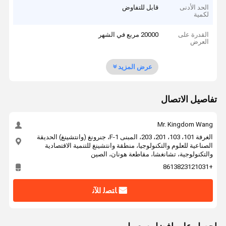
الحد الأدنى
قابل للتفاوض
لكمية
القدرة على
20000 مربع في الشهر
العرض
عرض المزيد
تفاصيل الاتصال
Mr. Kingdom Wang
الغرفة 101، 103، 201، 203، المبنى F-1، جنرونغ (وانتشينغ) الحديقة
الصناعية للعلوم والتكنولوجيا، منطقة وانتشينغ للتنمية الاقتصادية
والتكنولوجية، تشانغشا، مقاطعة هونان، الصين
+8613823121031
ﺎﺘﺼﻟ ﺍﻶﻧ