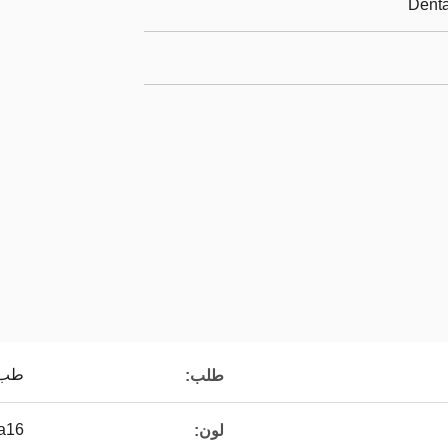
Denta
طب 
طلب:
Vita16 & 
لون: