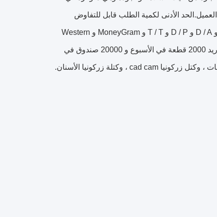
لعميل.الحد الأدنى لكمية الطلب قابل للتفاوض
والسعر أيضًا قابل للتفاوض.وقت التسليم هو 5-8 أيام وتشمل شروط الدفع L / C و D / A و D / P و T / T و MoneyGram و Western
Union و Paypal.يعبأ المنتج في علبة ملونة (13 * 14 * 3.5 سم) والقدرة على التوريد 2000 قطعة في الأسبوع و 20000 صندوق في