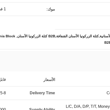
1 قطعة
موك:
,
لة الزركونيا الأسنان الشفافة,B2B كتلة الزركونيا الأسنان
nia Block
B2B
قابل
الأسعار
5-8 Days
Delivery Time
C
L/C, D/A, D/P, T/T, Mone
ox a month
Supply Ability