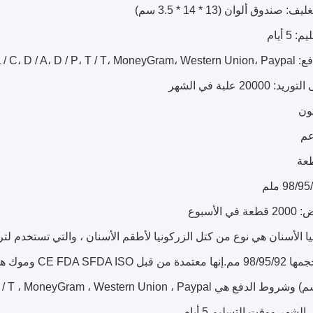
صندوق ألوان (13 * 14 * 3.5 سم)
5 أيام
L / C، D / A، D / P
2000 علبة في الشهر
تون
عم
 الأسبوع
ا الأسنان هي نوع من كتل الزركونيا لأطقم الأسنان ، والتي تستخدم لترمي
شهر ووقت التسليم 5 أيام.