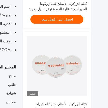
كتلة الزركونيا الأسنان كتلة زركونيا
اسم الم
السيراميكية عالية الجودة توفر حلول دقيقة
ودائمة لاستعادة الأسنان
ميزة: CAD / CAM كتل زركونيا متعددة الطبقات مع قوة انثناء عالية وشفافية
احصل على افضل سعر
قدرة العرض: 2000
التطبيق
وقت التسلي
EM / ODM
المعايير الف
منتج
طلب
شهادة
فيديو
مقاس
كتلة الزركونيا الأسنان مثالية لمختبرات