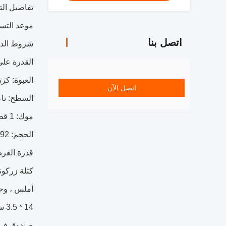
تفاصيل التغليف: 
موعد التسليم: 
اتصل بنا
شروط الدفع: ، T / T، MoneyGram، Western Union، Paypal
القدرة على التوريد: 0
العبوة: كر
اتصل الآن
السطح: نا
موك: 1 قطعة
الحجم: 98/95/92 ملم
قدرة العرض: 2000 قطعة في
كتلة زركوني
صندوق في ال