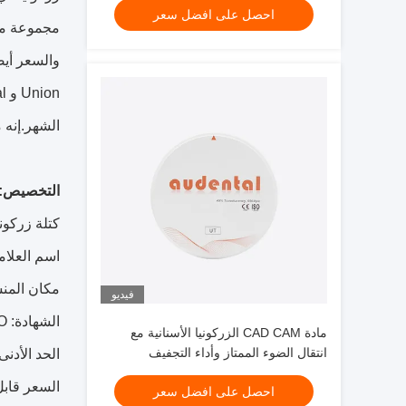
احصل على افضل سعر
مجموعة متن
الشهر.إنه متوفر أيضًا لـ OEM / ODM.إنه منتج مثالي لكتل ​​
التخصيص:
كتلة زركون
اسم العلامة التجارية: ck
مكان المنش
فيديو
الشهادة: CE FDA SFDA ISO
مادة CAD CAM الزركونيا الأسنانية مع
انتقال الضوء الممتاز وأداء التجفيف
الحد الأدن
للتطبيقات الأسنانية
السعر قاب
احصل على افضل سعر