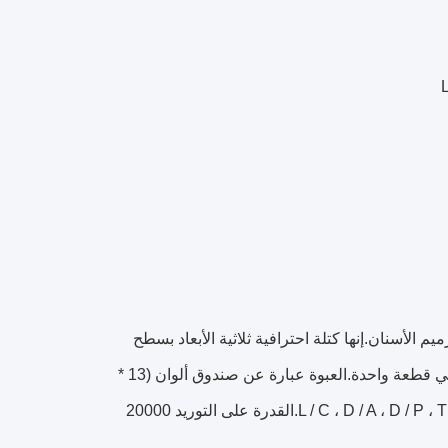
م الأسنان.إنها كتلة احترافية ثلاثية الأبعاد بسطح
أملس ، وحجمها 98/95/92 مم.إنها معتمدة من قبل CE FDA SFDA ISO وموك هي قطعة واحدة.العبوة عبارة عن صندوق ألوان (13 *
14 * 3.5 سم) وشروط الدفع هي L / C ، D / A ، D / P ، T / T ، MoneyGram ، Western Union ، Paypal.القدرة على التوريد 20000