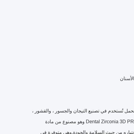
الأسنان
تحمل تُستخدم في تصنيع التيجان والجسور ، والقشور ،
والترصيعات ، وترميمات الأسنان الأخرى.اسم العلامة التجارية للمنتج هو Dental Zirconia 3D PRO Block وهو مصنوع من مادة
صين.تمت الموافقة عليه من قبل CE و FDA و SFDA و ISO وتم اختباره من حيث السلامة والجودة.وهي متوفرة في