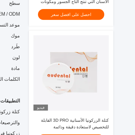
الأسنان التي تنتج التاج الجسور ومكونات
سطح
الزرع مع نتائج متسقة
M / ODM
احصل على افضل سعر
موعد التس
موك
طَرد
لون
مادة
الكلمات الد
التطبيقات:
فيديو
كتلة زركون
كتلة الزركونيا الأسنانية 3D PRO القابلة
للتخصيص لاستعادة دقيقة ودائمة