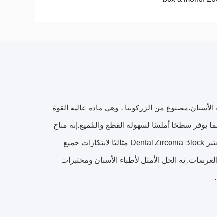
 الأسنان.مصنوع من الزركونيا ، وهي مادة عالية القوة
 يوفر سطحًا أملسًا لسهولة القطع والتلميع.إنه متاح
أيضًا لخدمات OEM و ODM ، وكل كتلة معبأة في صندوق كرتوني للشحن الآمن.يعتبر Dental Zirconia Block مثاليًا لابتكارات جميع
لغرسات.إنه الحل الأمثل لأطباء الأسنان ومختبرات