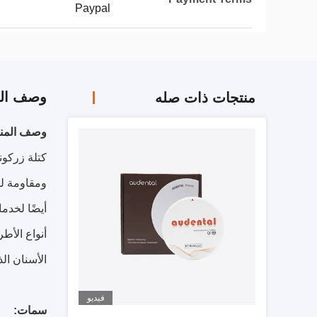
Paypal
وصف الم
منتجات ذات صله
وصف المنت
كتلة زركون
ومقاومة لل
أنواع الأط
الأسنان ال
فيديو
سمات: