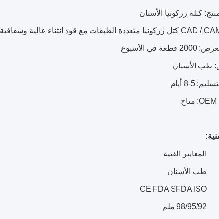
نتج: كتلة زركونيا الأسنان
 قطعة في الأسبوع
: طب الأسنان
م: 5-8 أيام
O: متاح
نية:
المعايير الفنية
طب الأسنان
CE FDA SFDA ISO
98/95/92 ملم