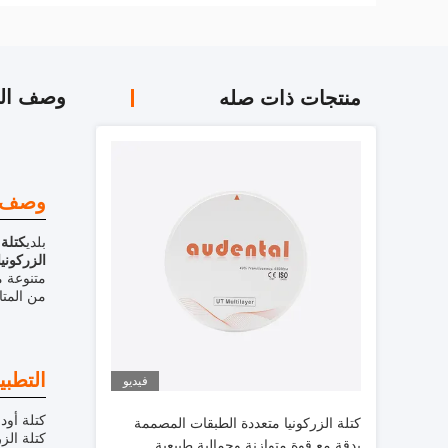
وصف الم
منتجات ذات صله
وصف ا
بلدي
كتلة 
الزركونيا
متنوعة م
من المتان
التطبي
فيديو
كتلة أود
كتلة الزركونيا متعددة الطبقات المصممة
بدقة مع قوة متوازنة وجمالية طبيعية