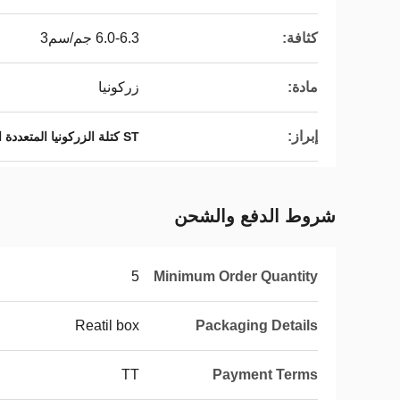
كثافة:
6.0-6.3 جم/سم3
مادة:
زركونيا
إبراز:
ST كتلة الزركونيا المتعددة الطبقات,25 ملم سمك كتلة الزركونيا متعددة الطبقات
شروط الدفع والشحن
5
Minimum Order Quantity
Reatil box
Packaging Details
TT
Payment Terms