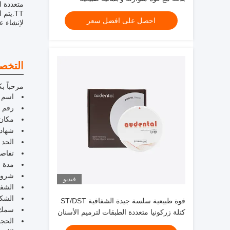
لتطبيقات الأسنان
احصل على افضل سعر
لإنشاء ع
التخص
مرحباً ب
اسم الع
رقم الط
مكان 
شهادة:  CFDA SFDA
الحد 
تفاصي
مدة التس
شروط 
فيديو
الشفافي
الشك
قوة طبيعية سلسة جيدة الشفافية ST/DST
سمك: 12 14 16 18 20 
كتلة زركونيا متعددة الطبقات لترميم الأسنان
الحجم: 95/92