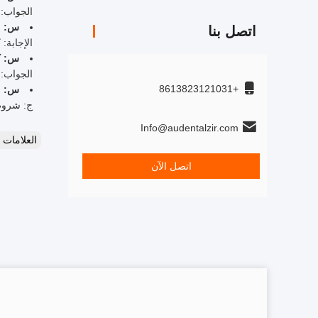
الجواب: ك
س: ما
اتصل بنا
الإجابة:
س: كم
الجواب: يستغرق الأمر 5-10
+8613823121031
س: ما
ج: شروط 
Info@audentalzir.com
العلامات
اتصل الآن