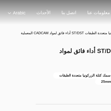
معلومات عنا
اتصل بنا
الأحداث
Arabic
بقات ST/DST أداء فائق لمواد CADCAM المعملية
كتلة زركونيا متعددة الطبقات ST/DST أداء فائق لمواد
25mm 