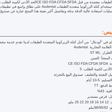
مليات استعادة عالية الدقة بدقة وتفاصيل أكبر.تعبئة هذا المنتج عبارة عن صندوق ل
يص:
كم في "أودنتال" من أجل كتلة الزيركونيا المتعددة الطبقات لدينا نقدم خدمة مخصص
لامة التجارية: Audental
راز: ST ML
المنشأ: الصين
CE ISO FDA
الأدنى لكمية الطلب: 5
ل التعبئة والتغليف: صندوق البيع بالتجزئة
ليم: 5-10 أيام
الدفع: TT
ة: 43%
ل: قرص مستدير
22 25 ملم
98/ملم