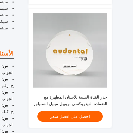
سيتم 
سيتم 
سيتم 
سيكون
سيتم
الأسئل
س: ما
الجواب: ا
س: ما
ج: رقم نم
س: أي
جذر القناة الطبية للأسنان المطهرة مع
الجواب: 
الضمادة الهيدروكسي بروبيل ميثيل السليلوز
س: ما
والبولي إيثيلين غليكول والماء المنظف
ج: كتلة الزر
احصل على افضل سعر
س: ما
الجواب: ا
س: كم