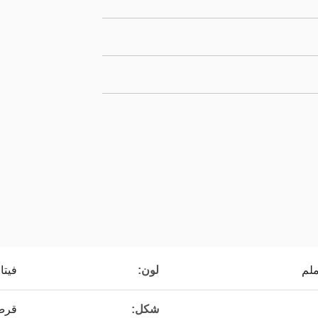
لون:
فيتا 16
شكل:
قرص