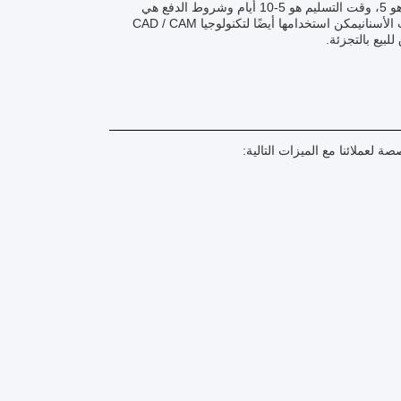
متعددة الطبقات معتمدة من قبل CE ISO FDA CFDA SFDAالحد الأدنى لكمية الطلب هو 5، وقت التسليم هو 5-10 أيام وشروط الدفع هي
TT.يتم استخدام كتلة الزركونيا متعددة الطبقات Audental على نطاق واسع في تطبيقات الأسنانيمكن استخدامها أيضًا لتكنولوجيا CAD / CAM
لبيع بالتجزئة.
ة لعملائنا مع الميزات التالية: