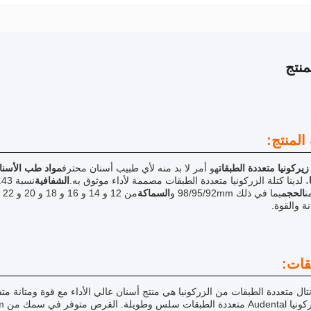
نتج
لمنتج:
زيركونيا متعددة الطبقات
هو أمر لا بد منه لأي طبيب أسنان محترف
مواد طب الأسنان
، لدينا كتلة الزركونيا متعددة الطبقات مصممة لأداء موثوق به.
الشفافية
نسبة 43٪،
ن
الحجم
بما في ذلك 98/95/92mm و
السماكة
من 12 و 14 و 16 و 18 و 20 و 22 و 25 ملم
ة والقوة.
قات:
نتال متعددة الطبقات من الزركونيا هي منتج أسنان عالي الأداء مع قوة ومتانة مت