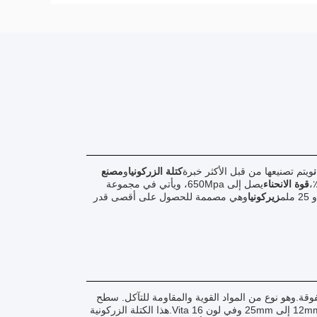
ويتم تصنيعها من قبل الأكثر خبرة
كتلة الزركونيا
و
مصنع
قوة الانحناء
يصل إلى 650Mpa، ويأتي في مجموعة
زيركونيا
وهي مصممة للحصول على أقصى قدر
فوقة.وهو نوع من المواد القوية والمقاومة للتآكل. سطح
كتلة الزركونيا Audental متعددة الطبقات سلس وطويلة. القرص متوفر في سمك من 12mm إلى 25mm وفي لون Vita 16.هذا الكتلة الزركونية