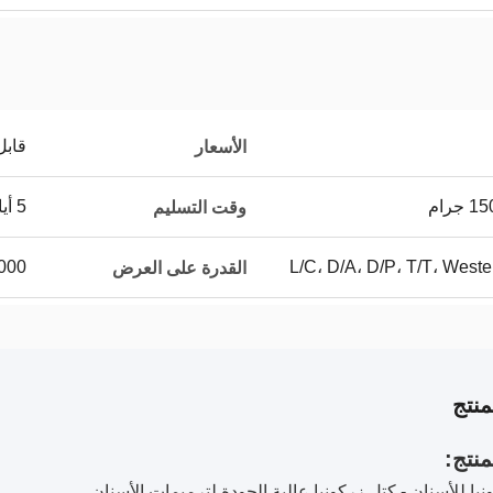
قابل
الأسعار
5 أيام
وقت التسليم
L/C، D/A، D/P، T/T، Wes
20000 
القدرة على العرض
نتج
نتج:
نيا للأسنان - كتل زركونيا عالية الجودة لترميمات الأسنان