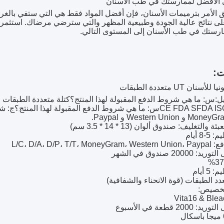
 الأفضل لممارستك في طب الأسنان
ق الأمر بترميمات الأسنان، فإن أفضل المواد فقط هي التي ستفي بالغرض. 
 نتائج عالية الجودة وطبيعية المظهر والتي سترضي مرضاك. استثمر في 
ارستك في طب الأسنان إلى المستوى التالي.
ت:
نان UT متعددة الطبقات
ل:
س: ما هي شروط الدفع المقبولة لهذا المنتج؟
كتلة متعددة الطبقات
س: ما هي شروط الدفع المقبولة لهذا المنتج؟
والتغليف: صندوق ألوان (13 * 14 * 3.5 سم)
8 أيام
L/C، D/A، D/P، T/
2000 صندوق في الشهر
 أيام
دد الطبقات (قوة الانحناء والشفافية)
تخصيص:
200 قطعة في الأسبوع