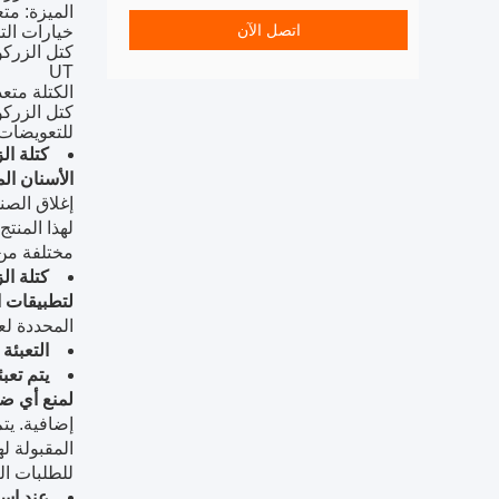
الميزة: متع
اتصل الآن
خيارات ال
كتل الزركونيا CAD/CAM: تم تصميم وتصنيع الز
UT
الكتلة متعددة الطبقات ب
كتل الزركو
للتعويضات 
كتلة ال
الأسنان الم
إغلاق الصن
لهذا المنتج هي L/C و D/A و D/P و T/T و MoneyGram و n
مختلفة من 
كتلة ال
لتطبيقات ا
المحددة لعم
التعبئة
يتم تعب
لمنع أي ضرر
إضافية. يت
المقبولة لهذا المنتج هي L/C و D/A و P
للطلبات ال
عند است