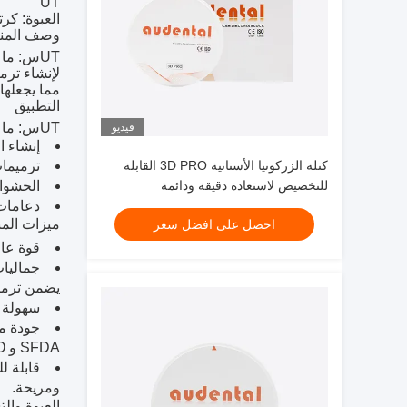
UT
العبوة: كر
وصف المنت
UT
س: ما ه
لإنشاء ترم
مما يجعلها 
التطبيق
UT
س: ما ه
فيديو
إنشاء ا
كتلة الزركونيا الأسنانية 3D PRO القابلة
ترميما
للتخصيص لاستعادة دقيقة ودائمة
الحشوات
دعامات
ميزات المن
احصل على افضل سعر
قوة عالية: بقوة 600 ميجا باسكال، توف
يضمن ترميم
سهولة ا
جودة مع
SFDA و ISO، مما يضمن سلامتها وجودتها.
قابلة ل
ومريحة.
العبوة وال