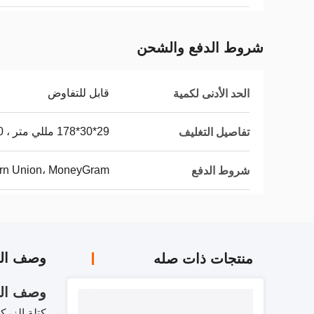
شروط الدفع والشحن
قابل للتفاوض
الحد الأدنى لكمية
29*30*178 مللي متر ، 150 جرام
تفاصيل التغليف
tern Union، MoneyGram
شروط الدفع
وصف الم
منتجات ذات صله
وصف الم
كتلة الزركو