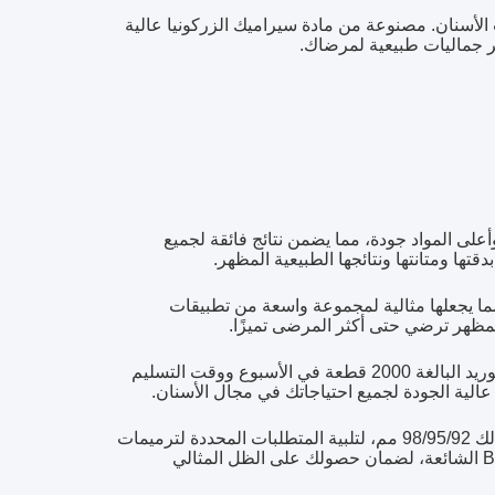
 الأسنان. مصنوعة من مادة سيراميك الزركونيا عالية
وفر جماليات طبيعية لمرضاك.
أعلى المواد جودة، مما يضمن نتائج فائقة لجميع
تها ومتانتها ونتائجها الطبيعية المظهر.
 مما يجعلها مثالية لمجموعة واسعة من تطبيقات
المظهر ترضي حتى أكثر المرضى تميزًا.
نحن نتفهم أهمية التوريد والتسليم في الوقت المناسب لعملائنا. مع القدرة على التوريد البالغة 2000 قطعة في الأسبوع ووقت التسليم
تأتي كتلة الزركونيا للأسنان الخاصة بنا في مجموعة متنوعة من الأحجام، بما في ذلك 98/95/92 مم، لتلبية المتطلبات المحددة لترميمات
الأسنان الخاصة بك. نقدم أيضًا مجموعة من الألوان، بما في ذلك Vita16 و Bleach4 الشائعة، لضمان حصولك على الظل المثالي