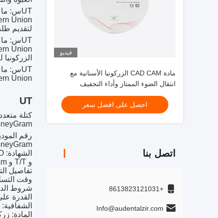
UT
س: ما ه
Western Union و
لتقديم طلب
UT
س: ما ه
Western Union و
فيديو
الزركونيا ل
UT
س: ما ه
مادة CAD CAM الزركونيا الأسنانية مع
Western Union و
انتقال الضوء الممتاز وأداء التجفيف
للتطبيقات الأسنانية
UT
احصل على افضل سعر
كتلة متعددة
MoneyGram و Western Union و
رقم المودي
MoneyGram و Western Union و
اتصل بنا
الشهادة: CE FDA SFDA ISO
و T/T و MoneyGram و Western Union و Paypal.
تفاصيل التعبئة 
وقت التسليم: 5-
شروط الدفع: T، MoneyGram، Western Union، Paypal
+8613823121031
القدرة على التوريد: 0
الشفافية: 37%
Info@audentalzir.com
المادة: زرك