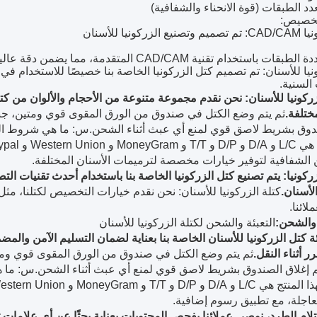
دد الطبقات (قوة الانحناء والشفافية)
تخصيص:
ركونيا للأسنان
استخدام تقنية CAD/CAM المتقدمة، مما يضمن دقة عالية في كل كتلة.
نيا للأسنان: تم تصميم كتل الزركونيا الخاصة بنا خصيصًا للاستخدام في ط
السنية.
زركونيا للأسنان: نحن نقدم مجموعة متنوعة من الأحجام والألوان من كتل
ختلفة.
ثم يتم وضع الكتل في صندوق من الورق المقوى قوي ومتين، جنبًا
دوق بشريط لاصق قوي لمنع أي عبث أثناء الشحن.
س: ما هي شروط الدف
Western Unio و Paypal.
الشفافية لتوفير خيارات مخصصة لترميمات الأسنان المختلفة.
زركونيا: يتم تصنيع كتل الزركونيا الخاصة بنا باستخدام أحدث تقنيات الت
لأسنان.
كتلة الزركونيا للأسنان: نحن نقدم خيارات التخصيص لكتلنا، مثل 
لائنا.
 والشحن:
التعبئة والشحن لكتلة الزركونيا للأسنان
ئة كتل الزركونيا للأسنان الخاصة بنا بعناية لضمان التسليم الآمن والمض
 أثناء النقل.
ثم يتم وضع الكتل في صندوق من الورق المقوى قوي ومتين
م إغلاق الصندوق بشريط لاصق قوي لمنع أي عبث أثناء الشحن.
س: ما ه
D/ و T/T و MoneyGram و Western Union و Paypal.
عاجلة، مع تطبيق رسوم إضافية.
لام الطرد، نوصي عملائنا بفحص المحتويات بعناية بحثًا عن أي علامات