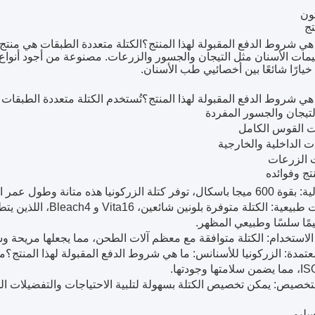
تون
ج
ي شروط الدفع المقبولة لهذا المنتج؟
الكتلة متعددة الطبقات هي منتج
يمات الأسنان مثل التيجان والجسور والزرعات. مصنوعة من أجود أنواع ما
خيارًا شائعًا بين أخصائيي طب الأسنان.
ي شروط الدفع المقبولة لهذا المنتج؟
تُستخدم الكتلة متعددة الطبقات 
لتيجان والجسور المفردة
ت القوس الكامل
 الداخلية والخارجية
 الزرعات
تج وفوائده
ر كتلة الزركونيا هذه متانة وطول عمر استثنائيين.
جماليات طبيعية: الكتلة
ًا سلسًا وطبيعي المظهر.
لاستخدام: الكتلة متوافقة مع معظم آلات الطحن، مما يجعلها مريحة و
تمدة: الزركونيا للأسنان
س: ما هي شروط الدفع المقبولة لهذا المنتج؟
مت
لتخصيص: يمكن تخصيص الكتلة بسهولة لتلبية الاحتياجات والتفضيلات
تسليم