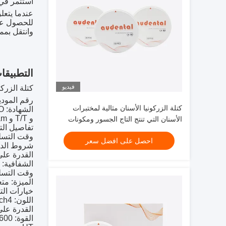
استثمر في
عندما يتعل
للحصول على
وانتقل بمم
التطبيقا
فيديو
كتلة الزركونيا للأس
رقم المودي
كتلة الزركونيا الأسنان مثالية لمختبرات
الشهادة: CE FDA SFDA ISO
و T/T و MoneyGram و Western Union و Paypal.
الأسنان التي تنتج التاج الجسور ومكونات
تفاصيل التعبئة 
الزرع مع نتائج متسقة
وقت التسليم: 5-
احصل على افضل سعر
شروط الدفع: T، MoneyGram، Western Union، Paypal
القدرة على التوريد: 0
الشفافية: 37%
وقت التسليم: 5
الميزة: متع
خيارات ال
اللون: Vita16 & Bleach4
القدرة على التوريد: 0
القوة: 600 ميجا باسكال