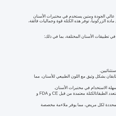
 عالي الجودة ومتين يستخدم في مختبرات الأسنان
دة الزركونيا، توفر هذه الكتلة قوة وجماليات فائقة،
في تطبيقات الأسنان المختلفة، بما في ذلك:
 متوفرة بلونين شائعين، Vita16 و Bleach4، اللذين يتطابقان بشكل وثيق مع اللون الطبيعي للأسنان، مما
سهلة الاستخدام في مختبرات الأسنان.
عدد الطبقات
الكتلة معتمدة من قبل CE و FDA و
 المحددة لكل مريض، مما يوفر ملاءمة مخصصة