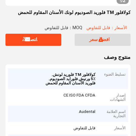
2
5
/
كولافلور TM فلوريد الصوديوم لونك الأسنان المقاوم للحمض
الأسعار：قابل للتفاوض
MOQ：قابل للتفاوض
افضل سعر
ﺎﺘﺼﻟ ﺍﻶﻧ
منتوج وصف
تسليط الضوء
,
كولافلور TM فلوريد لونش
,
5٪ ورنيش فلورايد الصوديوم
فلوريد الأسنان المقاوم للحمض
إصدار
CE ISO FDA CFDA
الشهادات
اسم العلامة
Audental
التجارية
الأسعار
قابل للتفاوض