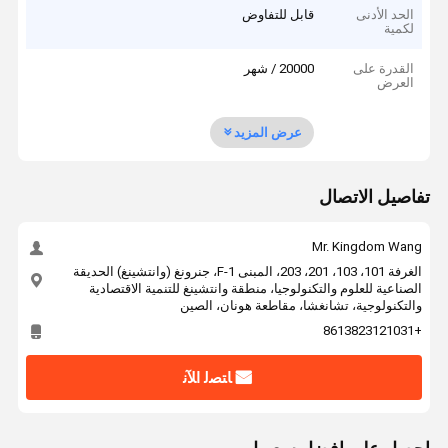
الحد الأدنى
قابل للتفاوض
لكمية
القدرة على
20000 / شهر
العرض
عرض المزيد
تفاصيل الاتصال
Mr. Kingdom Wang
الغرفة 101، 103، 201، 203، المبنى F-1، جنرونغ (وانتشينغ) الحديقة
الصناعية للعلوم والتكنولوجيا، منطقة وانتشينغ للتنمية الاقتصادية
والتكنولوجية، تشانغشا، مقاطعة هونان، الصين
+8613823121031
ﺎﺘﺼﻟ ﺍﻶﻧ