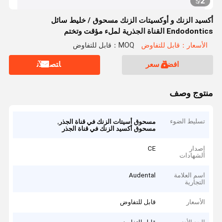
2
5
/
أكسيد الزنك و أوكسيتات الزنك مسحوق / خليط سائل
Endodontics القناة الجذرية لملء مؤقت وتختم
الأسعار：قابل للتفاوض
MOQ：قابل للتفاوض
افضل سعر
ﺎﺘﺼﻟ ﺍﻶﻧ
منتوج وصف
تسليط الضوء
,
مسحوق أسيتات الزنك في قناة الجذر
مسحوق أكسيد الزنك في قناة الجذر
إصدار
CE
الشهادات
اسم العلامة
Audental
التجارية
الأسعار
قابل للتفاوض