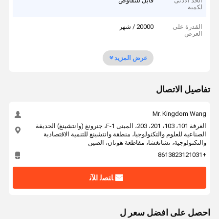
الحد الأدنى
قابل للتفاوض
لكمية
القدرة على
20000 / شهر
العرض
عرض المزيد
تفاصيل الاتصال
Mr. Kingdom Wang
الغرفة 101، 103، 201، 203، المبنى F-1، جنرونغ (وانتشينغ) الحديقة
الصناعية للعلوم والتكنولوجيا، منطقة وانتشينغ للتنمية الاقتصادية
والتكنولوجية، تشانغشا، مقاطعة هونان، الصين
+8613823121031
ﺎﺘﺼﻟ ﺍﻶﻧ
احصل على افضل سعر ل