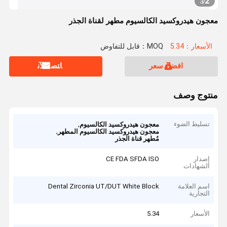
2
3
/
معجون هيدروكسيد الكالسيوم مطهر لقناة الجذر
الأسعار：5.34
MOQ：قابل للتفاوض
افضل سعر
ﺎﺘﺼﻟ ﺍﻶﻧ
منتوج وصف
تسليط الضوء
,
معجون هيدروكسيد الكالسيوم
,
معجون هيدروكسيد الكالسيوم المطهر
مُطهر قناة الجذر
إصدار
CE FDA SFDA ISO
الشهادات
اسم العلامة
Dental Zirconia UT/DUT White Block
التجارية
الأسعار
5.34