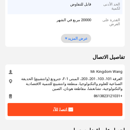
الحد الأدنى
قابل للتفاوض
لكمية
القدرة على
20000 مربع في الشهر
العرض
عرض المزيد
تفاصيل الاتصال
Mr. Kingdom Wang
الغرفة 101، 103، 201، 203، المبنى F-1، جنرونغ (وانتشينغ) الحديقة
الصناعية للعلوم والتكنولوجيا، منطقة وانتشينغ للتنمية الاقتصادية
والتكنولوجية، تشانغشا، مقاطعة هونان، الصين
+8613823121031
ﺎﺘﺼﻟ ﺍﻶﻧ