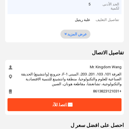
الحد الأدنى
5
لكمية
تفاصيل التغليف
علبة ريتيل
عرض المزيد
تفاصيل الاتصال
Mr. Kingdom Wang
الغرفة 101، 103، 201، 203، المبنى F-1، جنرونغ (وانتشينغ) الحديقة
الصناعية للعلوم والتكنولوجيا، منطقة وانتشينغ للتنمية الاقتصادية
والتكنولوجية، تشانغشا، مقاطعة هونان، الصين
+8613823121031
ﺎﺘﺼﻟ ﺍﻶﻧ
احصل على افضل سعر ل