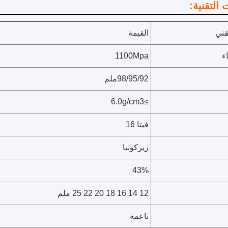
 التقنية:
قني
القيمة
ء
1100Mpa
98/95/92ملم
≥6.0g/cm3
فيتا 16
زيركونيا
43%
12 14 16 18 20 22 25 ملم
ناعمة