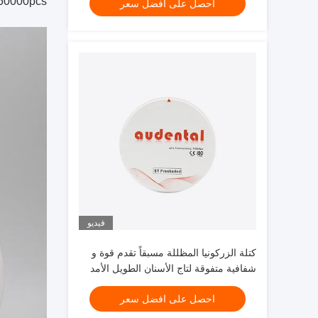
60000pcs.من أجل إعطاء مزيد من الفائدة لعملائنالدينا فقط أسعار التك
احصل على افضل سعر
فيديو
كتلة الزركونيا المظللة مسبقاً تقدم قوة و
شفافية متفوقة لتاج الأسنان الطويل الأمد
الجسور والقشرة
احصل على افضل سعر