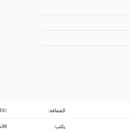
43٪
الشفافة:
98ملم، 95ملم، 92ملم
يكتب: