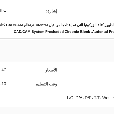
مثال
إشارة:
,
CAD/CAM System Preshaded Zirconia Block
Audental Pr
47
الأسعار
5-10 أي
وقت التسليم
L/C، D/A، D/P، T/T، Wes