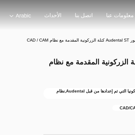
معلومات عنا
اتصل بنا
الأحداث
Arabic
 نظام CAD / CAM
والجسور Audental ST كتلة الزركونية المقدمة مع نظام
ST كتلة الزركونيا المسبقة الظهور,كتلة الزركونيا التي تم إعدادها من قبل Audental,نظام
CAD/CA