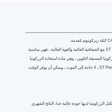
كتلة الزركونيا اللون ST Audental هي الزركونيا المضغوطة ، كتلة الزركونيا اللون ST مع الشفافية العالية والقوة العالية ، فهي مناسبة
،التغطية بالكامل والتاج، ST Preshaded هي كتلة الزركونيا المسبقة التلوين ، وهي مادة استعادة الزركونيا
السيراميكية الكاملة. ST Preshade color zirconia block keep the high translucency ، لا حاجة إلى الموت ، ويمكن أن يوفر الوقت
الزركونية، لدينا الكتل الزركونية لديها جودة عالية جدا، الناتج الشهري