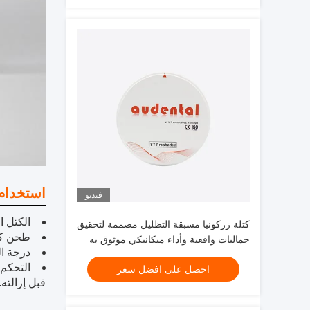
استخدام
فيديو
الكتل ا
كتلة زركونيا مسبقة التظليل مصممة لتحقيق
طحن كتلة الزركونيا
جماليات واقعية وأداء ميكانيكي موثوق به
درجة الحرار
في ترميمات الأسنان
احصل على افضل سعر
قبل إزالته.