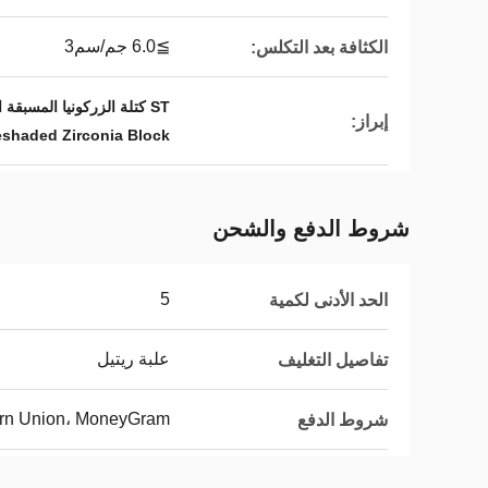
≧6.0 جم/سم3
الكثافة بعد التكلس:
ST كتلة الزركونيا المسبقة الظهور,كتلة الزركونيا التي تم إعدادها من قبل Audental,نظام CAD/CAM كتلة الزركونيا المسبقة
إبراز:
eshaded Zirconia Block
شروط الدفع والشحن
5
الحد الأدنى لكمية
علبة ريتيل
تفاصيل التغليف
tern Union، MoneyGram
شروط الدفع