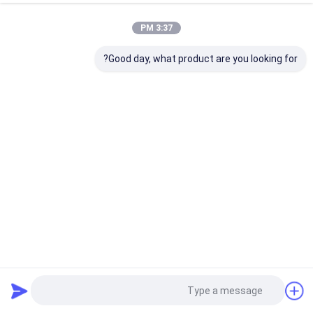
3:37 PM
Good day, what product are you looking for?
الزركونيوم HT/DHT أبيض 98x10mm لمركز طحن الأسنان
كتلة زركونيا الأسنان
2025-08-25