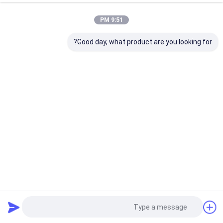
9:51 PM
Good day, what product are you looking for?
2000 قطعة / أسبوع كتل زركونيا متعددة الطبقات مع شهادات CE
FDA SFDA ISO Vita16 & Bleach4 ألوان
كتلة زركونيا الأسنان
2025-06-06