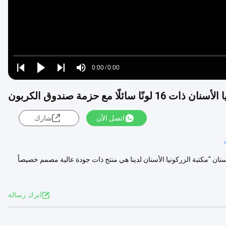
Loaded
:
0%
0:00
/
0:00
Play
Play
Play
Mute
Current
Duration
next
next
 لونًا سائلًا مع حزمة صندوق الكربون
Time
اتصل الآن
شارك
لأسنان "مكتبة الزركونيا الأسنان لدينا هي منتج ذات جودة عالية مصمم خصيصاً
اترك رسالة