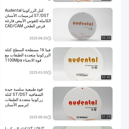
كتل الزركونيا Audental
ST/DST لترميمات الأسنان
الكاملة للقوس الأبيض فارغة
قرص الطحن CAD/CAM
مادة المختبر شكل D 95 مم
كتلة زركونيا الأسنان
00:38
2025-08-25
فيتا 16 مسطحة السطح كتلة
الزركونيا متعددة الطبقات مع
قوة الانحناء 1100Mpa
كتلة زركونيا متعدد الطبقات
2025-03-20
00:45
قوة طبيعية سلسة جيدة
الشفافية ST/DST كتلة
زركونيا متعددة الطبقات
لترميم الأسنان
كتلة زركونيا متعدد الطبقات
01:29
2025-08-26
UT / DUT كتلة الزركونيا