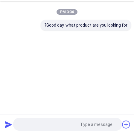
3:36 PM
Good day, what product are you looking for?
14 ملم القرص المستدير ST متعدد الطبقات Zirconia Block Vita
16 شفافية اللون
كتلة زركونيا متعدد الطبقات
2025-08-26