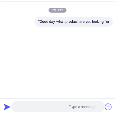
7:26 PM
Good day, what product are you looking for?
قرص زركونيا متعدد الطبقات ST/DST شفاف بمرونة 1100 ميجا
باسكال لترميمات الأسنان
كتلة زركونيا متعدد الطبقات
2025-08-26