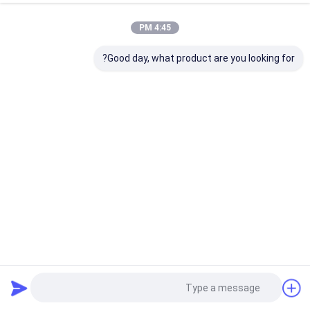
4:45 PM
Good day, what product are you looking for?
كتلة زركونيا بيضاء شفافة للأسنان ST/DST بنسبة 41-43%،
تتضمن 16 سائل تلوين في عبوة الكرتون
كتلة زركونيا الأسنان
2025-08-25