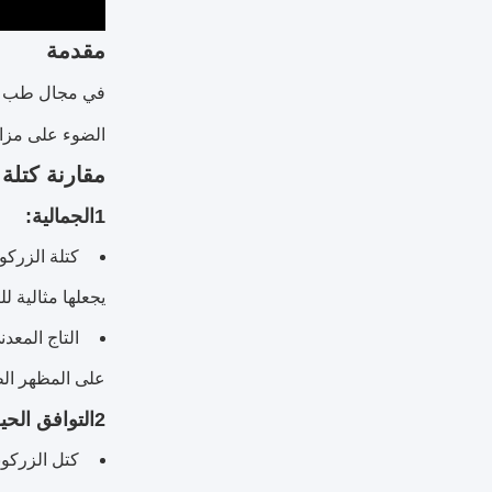
مقدمة
في مجال طب الأ
الضوء على مزايا استعاد
مقارنة كتلة 
1الجمالية:
كتلة الزركو
يجعلها مثالية ل
التاج المعد
على المظهر الط
2التوافق الحيوي:
كتل الزركوني