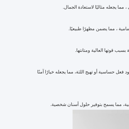
3D Pro Zirconia  على خطر حدوث ردود فعل حساسية أو تهيج اللثة، مما يجعله خيارًا آمنًا