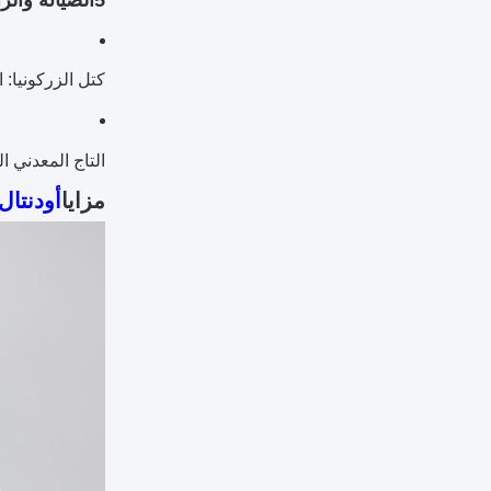
5الصيانة والراحة:
كتل الزركونيا:
التاج المعدني 
مزايا
أودنتال 3D برو زيركونيا ب