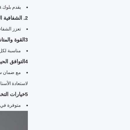
يقدم بلوك 3D Pro Zirconia من Audental مظهرًا حقيقيًا مع تراجع سلس وطبيعي ، مما يجعله مثاليًا لاستعادة الجمال.
2. الشفافية العالية للشق:
تعزز الشفافية العالية للقطع من كت
3القوة والمتانة:
مناسبة لكل من الترميما
4التوافق الحيوي:
لاستعادة الأسنا
5خيارات التخصيص:
متوفرة في ظلال مختلفة، يمكن للكتل