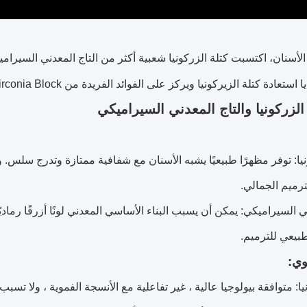
سنان، اكتسبت كتلة الزركونيا شعبية أكثر من التاج المعدني السيرامي
ة كتلة الزيركونيا ويركز على الفوائد الفريدة من Audental 3D Pro Zirconia Block.
الزركونيا والتاج المعدني السيراميكي
نيا: توفر مظهرًا طبيعيًا يشبه الأسنان مع شفافية ممتازة وتدرج سلس. و
لترميم الجمالي.
ني السيراميكي: يمكن أن يسبب البناء الأساسي المعدني لونًا أزرقًا رماد
بيعي للترميم.
ا: متوافقة بيولوجيا عالية ، غير تفاعلية مع الأنسجة الفموية ، ولا تسب