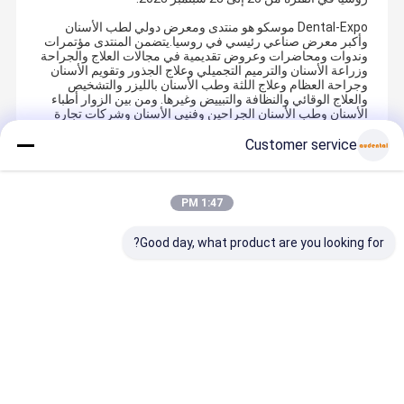
Dental-Expo موسكو هو منتدى ومعرض دولي لطب الأسنان
وأكبر معرض صناعي رئيسي في روسيا.يتضمن المنتدى مؤتمرات
وندوات ومحاضرات وعروض تقديمية في مجالات العلاج والجراحة
وزراعة الأسنان والترميم التجميلي وعلاج الجذور وتقويم الأسنان
وجراحة العظام وعلاج اللثة وطب الأسنان بالليزر والتشخيص
والعلاج الوقائي والنظافة والتبييض وغيرها. ومن بين الزوار أطباء
الأسنان وطب الأسنان الجراحين وفنيي الأسنان وشركات تجارة
الأسنان.
Customer service
Recommended Products
1:47 PM
Good day, what product are you looking for?
مسحوق CoCr
زيركونيا طحن
قرص سبيكة
كتلة Pmma
الكوبالت الكروم
بور CAD CAM
الكوبالت الكروم
الأسنان مص
SLM المهني
أداة طحن
بلوك لأطقم
للتاج المؤق
للطباعة المعدنية
مصممة لطحن
الأسنان التي
الجسور الأس
الثلاثية الأبعاد
زيركونيا زجاج
توفر مقاومة
الكاملة والأ
افضل سعر
افضل سعر
افضل سعر
افضل سع
للأسنان
السيراميك
للتآكل وقوة
الجزئية مع ق
PMMA والشمع
عالية وتوافق
ميكانيكية عا