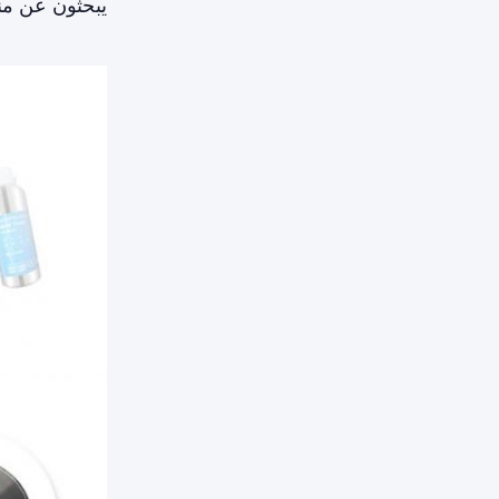
يبحثون عن منت