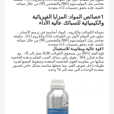
بعناصر مثل الموليبدينوم (Mo) والتفنجمن (W).من خلال صياغة
علمية، فإنه يحقق تحسينات أداء متعددة:
1خصائص المواد: المزايا الفيزيائية
والكيميائية للسبائك عالية الأداء
سبيكة الكوبالت والكروم ، كمواد أساسية في ترميم الأسنان ،
تتكون في المقام الأول من الكوبالت (Co) والكروم (Cr) ، مكملة
بعناصر مثل الموليبدينوم (Mo) والتفنجمن (W).من خلال صياغة
علمية، فإنه يحقق تحسينات أداء متعددة:
1قوة عالية ومقاومة للاستعمال
قوة الشد (Rm) من مسحوق الكوبالت SLM تصل إلى 8٪ ، مع
صلابة فيكرز 365 ، تفوق بكثير سبائك الصب التقليدية.هذه الخاصية
تمكنها من مقاومة القوى الغامضة المعقدة وضغوط المضغ لفترة
طويلة داخل تجويف الفم، مما يجعلها مناسبة بشكل خاص لجسور
متعددة الوحدات التي تمتد إلى 16 وحدة.