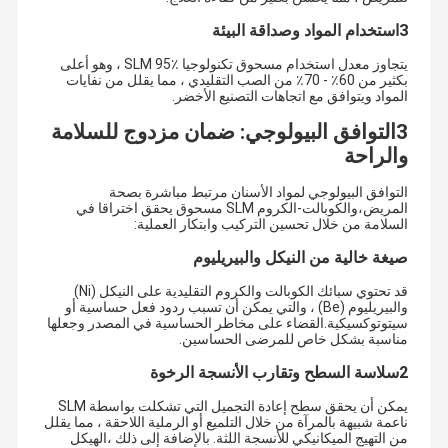
3استخدام المواد وصداقة البيئة
يتجاوز معدل استخدام مسحوق تكنولوجيا SLM 95٪ ، وهو أعلى
بكثير من 60٪ - 70٪ من الصب التقليدي ، مما يقلل من نفايات
المواد ويتوافق مع اتجاهات التصنيع الأخضر.
3التوافق البيولوجي: ضمان مزدوج للسلامة
والراحة
التوافق البيولوجي لمواد الأسنان مرتبط مباشرة بصحة
المريض،والكوبالت-الكروم SLM مسحوق يحقق اختراقا في
السلامة من خلال تحسين التركيب وابتكار العملية:
صيغة خالية من النيكل والبيريليوم
قد تحتوي سبائك الكوبالت والكروم التقليدية على النيكل (Ni)
والبيريليوم (Be) ، والتي يمكن أن تسبب ردود فعل حساسية أو
سيتوتوكسيكية.القضاء على مخاطر الحساسية في المصدر وجعلها
مناسبة بشكل خاص للمرضى الحساسين.
2سلاسة السطح وتقارب الأنسجة الرخوة
يمكن أن يحقق سطح إعادة التجميل التي تشكلت بواسطة SLM
ناعمة شبيهة بالمرآة من خلال التلميع أو الرملية اللاحقة ، مما يقلل
من التهيج الميكانيكي للأنسجة اللثة. بالإضافة إلى ذلك ،الهيكل