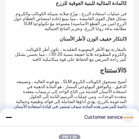
2المادة المثالية للبنية الفوقية للزرع
في عمليات استعادة الزرع ، توزّع صلابة سبيكة الكوبالت والكروم
بشكل فعال القوى الغامضة ، مما يمنع إعادة امتصاص العظام حول
الزرع.اثنين من القطع الأساسية) مصنوعة مع تكنولوجيا SLM
مطابقة بدقة زوايا الزرع، وتعزيز النتائج الجمالية.
3ابتكار خفيف الوزن لأطر الأسنان
بالمقارنة مع الأطر المصبوبة التقليدية ، تكون أطر الكوبالت
والكروم المطبوعة ثلاثياً خفيفة بنسبة 20-30٪ ، مما يحسن بشكل
كبير راحة المريض مع الحفاظ على قوة ميكانيكية كافية.
5الاستنتاج
أصبح مسحوق الكوبالت الكروم SLM ، مع قوته العالية ، وتصنيعه
الدقيق ، والتوافق البيولوجي الممتاز ، هو المادة الذهبية في
استعادة الأسنان الحديثة.من التاج الواحد إلى ترميمات معقدة
متعددة الوحدات، ومن عمليات الترميم الثابتة إلى الحلول
المدعومة بالزرع، يؤدي أداؤها الشاملة إلى فوائد وظيفية وجمالية
دائمة للمرضى.هذه المادة سوف تستمر في قيادة استعادة الأسنان
نحو مستقبل من الدقة العالية والتكيف الشخصي أكبر.
Customer service
Recommended Products
1:39 PM