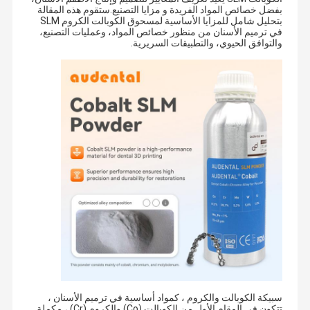
بفضل خصائص المواد الفريدة و مزايا التصنيع.ستقوم هذه المقالة
بتحليل شامل للمزايا الأساسية لمسحوق الكوبالت الكروم SLM
في ترميم الأسنان من منظور خصائص المواد، وعمليات التصنيع،
والتوافق الحيوي، والتطبيقات السريرية.
سبيكة الكوبالت والكروم ، كمواد أساسية في ترميم الأسنان ،
تتكون في المقام الأول من الكوبالت (Co) والكروم (Cr) ، مكملة