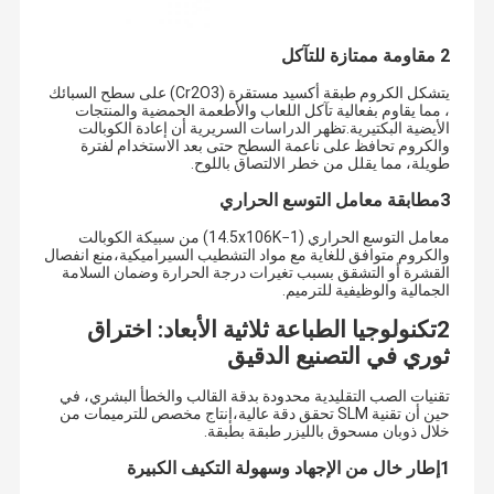
2 مقاومة ممتازة للتآكل
يتشكل الكروم طبقة أكسيد مستقرة (Cr2O3) على سطح السبائك
، مما يقاوم بفعالية تآكل اللعاب والأطعمة الحمضية والمنتجات
الأيضية البكتيرية.تظهر الدراسات السريرية أن إعادة الكوبالت
والكروم تحافظ على ناعمة السطح حتى بعد الاستخدام لفترة
طويلة، مما يقلل من خطر الالتصاق باللوح.
3مطابقة معامل التوسع الحراري
معامل التوسع الحراري (14.5x106K−1) من سبيكة الكوبالت
والكروم متوافق للغاية مع مواد التشطيب السيراميكية،منع انفصال
القشرة أو التشقق بسبب تغيرات درجة الحرارة وضمان السلامة
الجمالية والوظيفية للترميم.
2تكنولوجيا الطباعة ثلاثية الأبعاد: اختراق
ثوري في التصنيع الدقيق
تأسست في عام 2007، شركة أودنتال هي شركة صينية رائدة في مجال
تقنيات الصب التقليدية محدودة بدقة القالب والخطأ البشري، في
تصنيع المواد الحيوية لطب الأسنان، وتقف في طليعة هذا المجال، وتقدم
مجموعة شاملة تشمل كتل الزركونيا الممتازة، والسيراميك الزجاجي،
حين أن تقنية SLM تحقق دقة عالية،إنتاج مخصص للترميمات من
مسكن
منتجات
معلومات عنا
جولة في
ومجموعة واسعة من سبائك المعادن المستخدمة في طب الأسنان، وحلول
خلال ذوبان مسحوق بالليزر طبقة بطبقة.
طب الأسنان الرقمية المتقدمة.
المعمل
1إطار خال من الإجهاد وسهولة التكيف الكبيرة
تمتلك الشركة مرافق إنتاج حديثة في تشانغشا وشنغهاي وتشينهوانغداو،
وهي حاصلة على شهادة ISO 13485. جميع المنتجات — من الزركونيا إلى