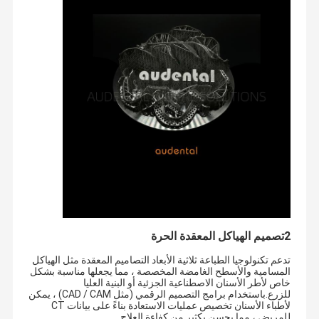
كتلة الأسنان Pmma
قرص شمع الأسنان
قرص الأسنان التيتانيوم
كتلة الكروم الكوبالت
زركونيا طحن بر
زركونيا لتلميع بر
معدات معمل الأسنان
سبائك الأسنان
2تصميم الهياكل المعقدة الحرة
تدعم تكنولوجيا الطباعة ثلاثية الأبعاد التصاميم المعقدة مثل الهياكل
المسامية والأسطح الغامضة المخصصة ، مما يجعلها مناسبة بشكل
خاص لأطر الأسنان الاصطناعية الجزئية أو البنية العليا
للزرع.باستخدام برامج التصميم الرقمي (مثل CAD / CAM) ، يمكن
لأطباء الأسنان تخصيص عمليات الاستعادة بناءً على بيانات CT
للمريض ، مما يحسن بكثير من كفاءة العلاج.