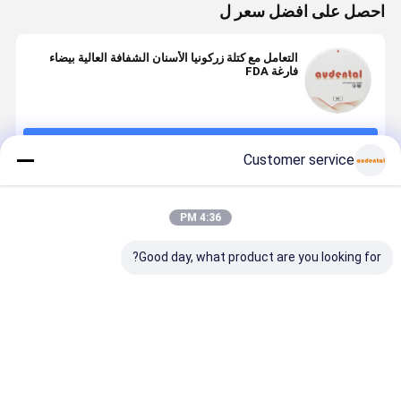
احصل على افضل سعر ل
التعامل مع كتلة زركونيا الأسنان الشفافة العالية بيضاء
فارغة FDA
استمر
Customer service
المنتجات الموصى بها
4:36 PM
Good day, what product are you looking for?
كتلة زركونيا
كتلة الزركونيا
كتلة الزركونيا
كتلة الزركوني
للأسنان متوفرة
الأسنان كتلة
الأسنان مثالية
الأسنان
بـ 16 درجة لون
زركونيا
لمختبرات
PRO القابلة
VITA ودرجات
السيراميكية
الأسنان التي تنتج
للتخصيص
لون التبييض
عالية الجودة
التاج الجسور
لاستعادة دقي
افضل سعر
افضل سعر
افضل سعر
افضل سع