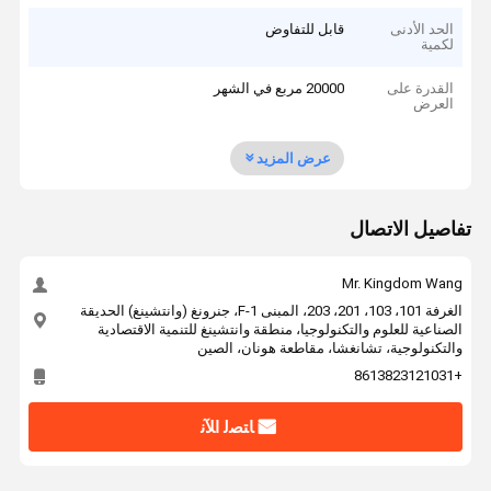
الحد الأدنى
قابل للتفاوض
لكمية
القدرة على
20000 مربع في الشهر
العرض
عرض المزيد
تفاصيل الاتصال
Mr. Kingdom Wang
الغرفة 101، 103، 201، 203، المبنى F-1، جنرونغ (وانتشينغ) الحديقة
الصناعية للعلوم والتكنولوجيا، منطقة وانتشينغ للتنمية الاقتصادية
والتكنولوجية، تشانغشا، مقاطعة هونان، الصين
+8613823121031
ﺎﺘﺼﻟ ﺍﻶﻧ