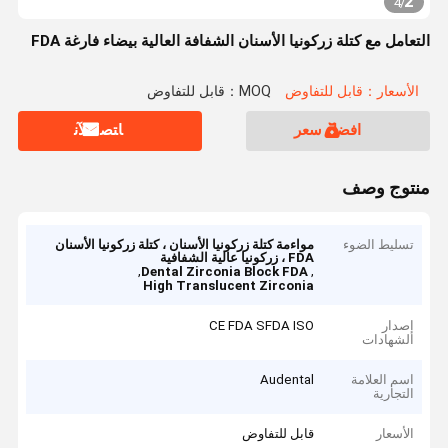
2
4
/
التعامل مع كتلة زركونيا الأسنان الشفافة العالية بيضاء فارغة FDA
الأسعار：قابل للتفاوض
MOQ：قابل للتفاوض
افضل سعر
ﺎﺘﺼﻟ ﺍﻶﻧ
منتوج وصف
تسليط الضوء
مواءمة كتلة زركونيا الأسنان ، كتلة زركونيا الأسنان
FDA ، زركونيا عالية الشفافية
,
,
Dental Zirconia Block FDA
High Translucent Zirconia
إصدار
CE FDA SFDA ISO
الشهادات
اسم العلامة
Audental
التجارية
الأسعار
قابل للتفاوض