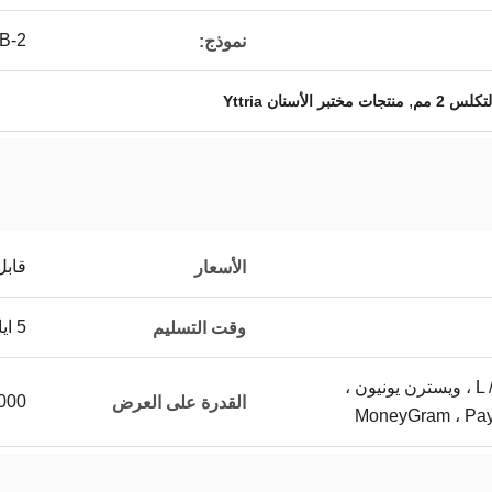
B-2
نموذج:
,
كلس 2 مم
منتجات مختبر الأسنان Yttria
قابل
الأسعار
5 ايام
وقت التسليم
L / C ، D / A ، D / P ، T / T ، ويسترن يونيون ،
10000 جهاز كمبي
القدرة على العرض
MoneyGram ، PayP