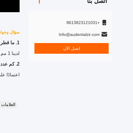
اتصل بنا
+8613823121031
سؤال وجوا
Info@audentalzir.com
1. ما قطر الخرز؟
اتصل الآن
لدينا 1 مم و 2 مم.يمكنك إخبارنا بالمقاس الذي تحتاجه.
2. كم عدد الخرزات التي أحتاجها؟
اعتمادًا على حج
العلامات