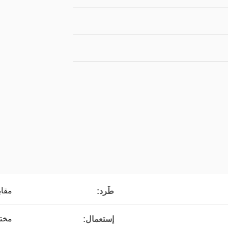
مقا
طَرد:
مختب
إستعمال: