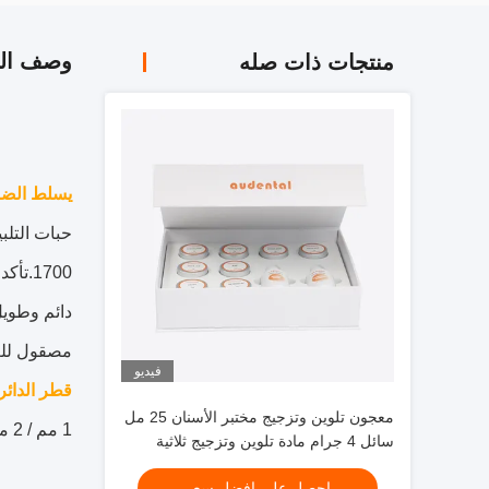
وصف الم
منتجات ذات صله
يسلط الضو
1700.تأكد من عدم وضع الخرز في وسط التيجان حتى لا تعيق انكماش التلبيد.
دائم وطويل
مصقول للغ
فيديو
قطر الدائر
معجون تلوين وتزجيج مختبر الأسنان 25 مل
1 مم / 2 مم
سائل 4 جرام مادة تلوين وتزجيج ثلاثية
الأبعاد
احصل على افضل سعر