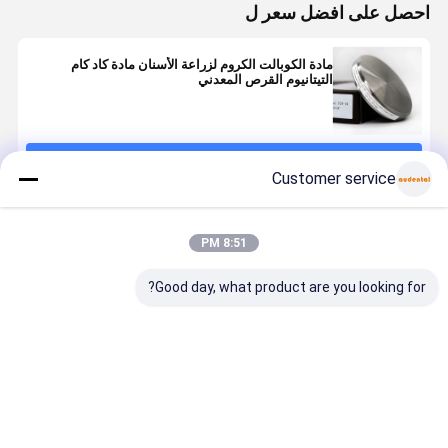
احصل على افضل سعر ل
مادة الكوبالت الكروم لزراعة الأسنان مادة كاد كام
التيتانيوم القرص المعدني
استمر
Customer service
المنتجات الموصى بها
8:51 PM
Good day, what product are you looking for?
تاج الأسنان
كاد كام زرع
قرص التيتانيوم
قرص التيتان
سبائك التيتانيوم
الأسنان التيتانيوم
للأسنان للتاج
الأسناني عا
القرص Ti2
Ti5 الأسنان
والجسور
الأداء لجسور
نظام
المعدنية تاج
والإطارات
التاج والهياك
Zirkonzohn
طحن
والتلسكوبات
العليا المدع
افضل سعر
افضل سعر
افضل سعر
افضل سع