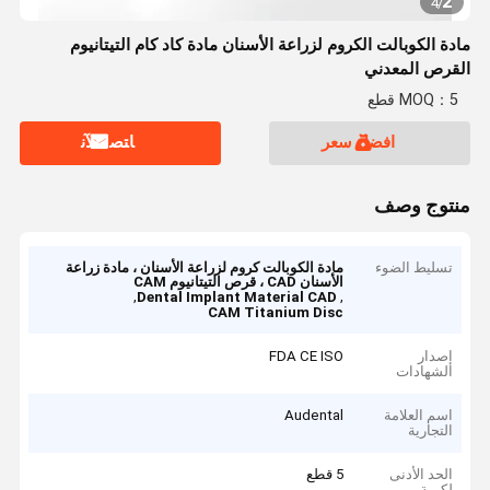
2
4
/
مادة الكوبالت الكروم لزراعة الأسنان مادة كاد كام التيتانيوم
القرص المعدني
MOQ：5 قطع
افضل سعر
ﺎﺘﺼﻟ ﺍﻶﻧ
منتوج وصف
تسليط الضوء
مادة الكوبالت كروم لزراعة الأسنان ، مادة زراعة
الأسنان CAD ، قرص التيتانيوم CAM
,
,
Dental Implant Material CAD
CAM Titanium Disc
إصدار
FDA CE ISO
الشهادات
اسم العلامة
Audental
التجارية
الحد الأدنى
5 قطع
لكمية