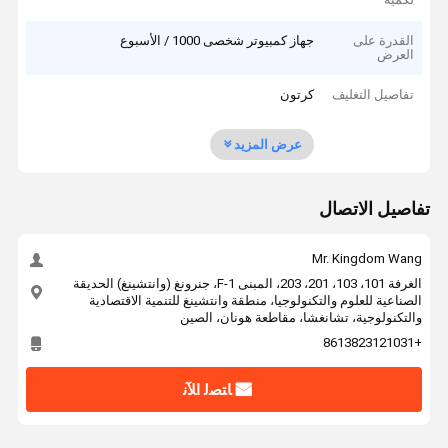
القدرة على
جهاز كمبيوتر شخصى 1000 / الأسبوع
العرض
تفاصيل التغليف
كرتون
عرض المزيد
تفاصيل الاتصال
Mr. Kingdom Wang
الغرفة 101، 103، 201، 203، المبنى F-1، جنرونغ (وانتشينغ) الحديقة
الصناعية للعلوم والتكنولوجيا، منطقة وانتشينغ للتنمية الاقتصادية
والتكنولوجية، تشانغشا، مقاطعة هونان، الصين
+8613823121031
ﺎﺘﺼﻟ ﺍﻶﻧ