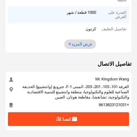
القدرة على
1000 قطعة / شهر
العرض
تفاصيل التغليف
كرتون
عرض المزيد
تفاصيل الاتصال
Mr. Kingdom Wang
الغرفة 101، 103، 201، 203، المبنى F-1، جنرونغ (وانتشينغ) الحديقة
الصناعية للعلوم والتكنولوجيا، منطقة وانتشينغ للتنمية الاقتصادية
والتكنولوجية، تشانغشا، مقاطعة هونان، الصين
+8613823121031
ﺎﺘﺼﻟ ﺍﻶﻧ