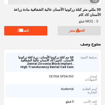
2
5
/
30 مللي متر كتلة زركونيا الأسنان عالية الشفافية مادة زراعة
الأسنان كاد كام
MOQ：5 قطع
افضل سعر
ﺎﺘﺼﻟ ﺍﻶﻧ
منتوج وصف
تسليط الضوء
30 مم كتلة زركونيا الأسنان ، زرع كتلة زركونيا
الأسنان ، كاميرا كاد الأسنان عالية الشفافية
,
,
Dental Zirconia Block Implant
High Translucency Dental Cad Cam
إصدار
CE FDA SFDA ISO
الشهادات
اسم العلامة
Audental
التجارية
الحد الأدنى
5 قطع
لكمية