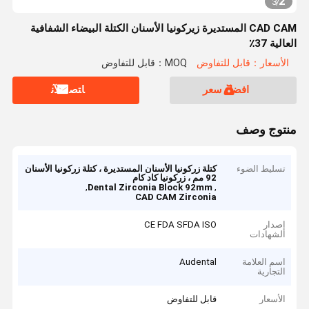
2
3
/
CAD CAM المستديرة زيركونيا الأسنان الكتلة البيضاء الشفافية
العالية 37٪
الأسعار：قابل للتفاوض
MOQ：قابل للتفاوض
افضل سعر
ﺎﺘﺼﻟ ﺍﻶﻧ
منتوج وصف
تسليط الضوء
كتلة زركونيا الأسنان المستديرة ، كتلة زركونيا الأسنان
92 مم ، زركونيا كاد كام
,
,
Dental Zirconia Block 92mm
CAD CAM Zirconia
إصدار
CE FDA SFDA ISO
الشهادات
اسم العلامة
Audental
التجارية
الأسعار
قابل للتفاوض