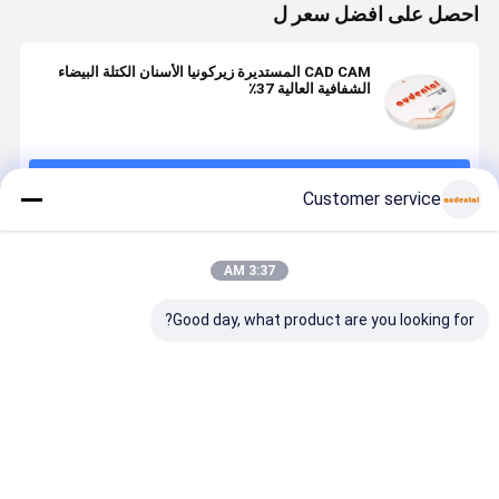
احصل على افضل سعر ل
CAD CAM المستديرة زيركونيا الأسنان الكتلة البيضاء
الشفافية العالية 37٪
استمر
Customer service
المنتجات الموصى بها
3:37 AM
Good day, what product are you looking for?
كتلة زركونيا
كتلة الزركونيا
كتلة الزركونيا
كتلة الزركوني
للأسنان متوفرة
الأسنان كتلة
الأسنان مثالية
الأسنان
بـ 16 درجة لون
زركونيا
لمختبرات
PRO القابلة
VITA ودرجات
السيراميكية
الأسنان التي تنتج
للتخصيص
لون التبييض
عالية الجودة
التاج الجسور
لاستعادة دقي
افضل سعر
افضل سعر
افضل سعر
افضل سع