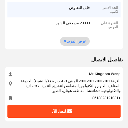
الحد الأدنى
قابل للتفاوض
لكمية
القدرة على
20000 مربع في الشهر
العرض
عرض المزيد
تفاصيل الاتصال
Mr. Kingdom Wang
الغرفة 101، 103، 201، 203، المبنى F-1، جنرونغ (وانتشينغ) الحديقة
الصناعية للعلوم والتكنولوجيا، منطقة وانتشينغ للتنمية الاقتصادية
والتكنولوجية، تشانغشا، مقاطعة هونان، الصين
+8613823121031
ﺎﺘﺼﻟ ﺍﻶﻧ