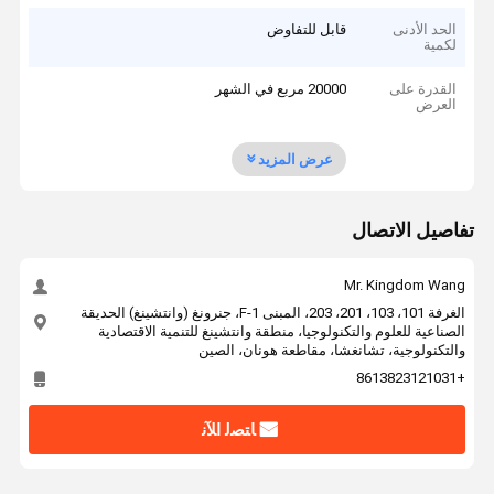
الحد الأدنى
قابل للتفاوض
لكمية
القدرة على
20000 مربع في الشهر
العرض
عرض المزيد
تفاصيل الاتصال
Mr. Kingdom Wang
الغرفة 101، 103، 201، 203، المبنى F-1، جنرونغ (وانتشينغ) الحديقة
الصناعية للعلوم والتكنولوجيا، منطقة وانتشينغ للتنمية الاقتصادية
والتكنولوجية، تشانغشا، مقاطعة هونان، الصين
+8613823121031
ﺎﺘﺼﻟ ﺍﻶﻧ