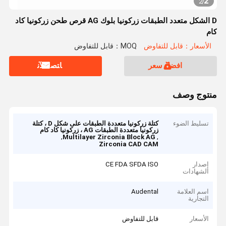
2
2
/
D الشكل متعدد الطبقات زركونيا بلوك AG قرص طحن زركونيا كاد
كام
الأسعار：قابل للتفاوض
MOQ：قابل للتفاوض
افضل سعر
ﺎﺘﺼﻟ ﺍﻶﻧ
منتوج وصف
تسليط الضوء
كتلة زركونيا متعددة الطبقات على شكل D ، كتلة
زركونيا متعددة الطبقات AG ، زركونيا كاد كام
,
,
Multilayer Zirconia Block AG
Zirconia CAD CAM
إصدار
CE FDA SFDA ISO
الشهادات
اسم العلامة
Audental
التجارية
الأسعار
قابل للتفاوض