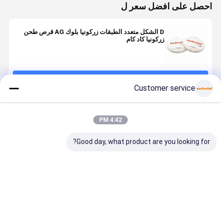
احصل على افضل سعر ل
D الشكل متعدد الطبقات زركونيا بلوك AG قرص طحن
زركونيا كاد كام
استمر
Customer service
المنتجات الموصى بها
4:42 PM
Good day, what product are you looking for?
كتلة الزركونيا
كتلة الزركونيا
قوة طبيعية
كتلة الزركوني
المتعددة
متعددة الطبقات
سلسة جيدة
متعددة الطب
الطبقات تقدم
المصممة بدقة
الشفافية
المصممة بد
قوة متوازنة
مع قوة متوازنة
ST/DST كتلة
مع قوة متوا
وشفافية عالية
وجمالية طبيعية
زركونيا متعددة
وجمالية طبي
افضل سعر
افضل سعر
افضل سعر
افضل سع