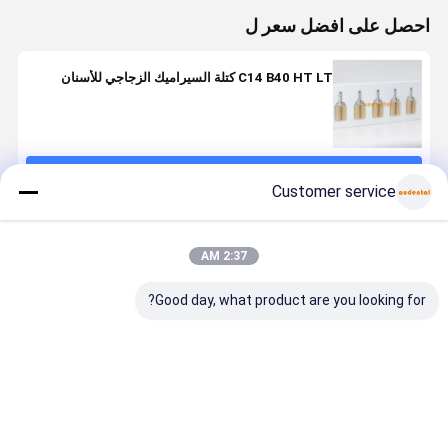
احصل على افضل سعر ل
C14 B40 HT LT كتلة السيراميك الزجاجي للأسنان
استمر
Customer service
المنتجات الموصى بها
2:37 AM
Good day, what product are you looking for?
سيراميك زجاجي
سيراميك زجاجي
مادة سيراميك
زجاج الأسنا
للأسنان مادة
للأسنان يوفر
الزجاج للأسنان
السيراميك
ثنائي سيليكات
شفافية عالية
سيليكات الليثيوم
المصممة
الليثيوم مصممة
وترابط قوي
ثنائية السيليكات
للترميمات