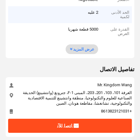
الحد الأدنى
2 علبه
لكمية
القدرة على
5000 قطعة شهريا
العرض
عرض المزيد
تفاصيل الاتصال
Mr. Kingdom Wang
الغرفة 101، 103، 201، 203، المبنى F-1، جنرونغ (وانتشينغ) الحديقة
الصناعية للعلوم والتكنولوجيا، منطقة وانتشينغ للتنمية الاقتصادية
والتكنولوجية، تشانغشا، مقاطعة هونان، الصين
+8613823121031
ﺎﺘﺼﻟ ﺍﻶﻧ