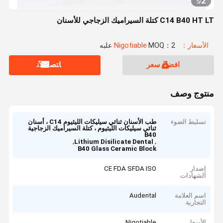
2
5
/
C14 B40 HT LT كتلة السيراميك الزجاجي للأسنان
الأسعار：Nigotiable
MOQ：2 علبه
افضل سعر
ﺎﺘﺼﻟ ﺍﻶﻧ
منتوج وصف
تسليط الضوء
طب الأسنان ثنائي سيليكات الليثيوم C14 ، أسنان
ثنائي سيليكات الليثيوم ، كتلة السيراميك الزجاجية
B40
,
,
Lithium Disilicate Dental
B40 Glass Ceramic Block
إصدار
CE FDA SFDA ISO
الشهادات
اسم العلامة
Audental
التجارية
الأسعار
Nigotiable