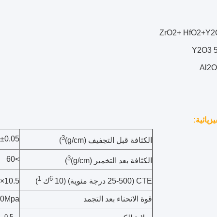
ZrO2+ HfO2+Y2
Y2O3 
Al2O
يزيائية:
3
5±0.05
الكثافة قبل التجفيف (g/cm)
)
3
>60
الكثافة بعد التخمير (g/cm)
)
-1
-6
CTE (25-500 درجة مئوية) (10
ك
)
10.5×10
قوة الانحناء بعد التجمد
00Mpa
0.5