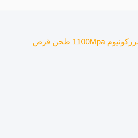
طبقة متعددة المضغوطة ST Amann Girrbach الزركونيوم 1100Mpa طحن قرص