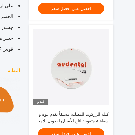
الطبيعية
على لي
احصل على افضل سعر
الجسر
جسور أكثر
جسر مار
قوس ك
النظام
:
فيديو
كتلة الزركونيا المظللة مسبقاً تقدم قوة و
شفافية متفوقة لتاج الأسنان الطويل الأمد
الجسور والقشرة
احصل على افضل سعر