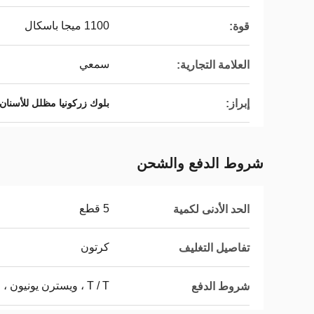
1100 ميجا باسكال
قوة:
سمعي
العلامة التجارية:
إبراز:
بلوك زركونيا مظلل للأسنان
شروط الدفع والشحن
5 قطع
الحد الأدنى لكمية
كرتون
تفاصيل التغليف
T / T ، ويسترن يونيون ، موني جرام ، باي بال
شروط الدفع