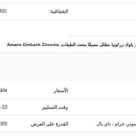
43٪
الشفافية:
,
,
بلوك زركونيا مظلل مسبقًا متعدد الطبقات
Amann Girrbach Zirconia
able
الأسعار
7-10 أي
وقت التسليم
5000 قطعة 
القدرة على العرض