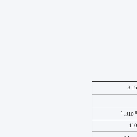
3.1
-1
-6
ك
11