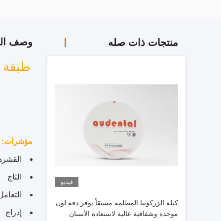
وصف الم
منتجات ذات صله
مؤشرات
:
القشرة
التاج
فيديو
التعامل
كتلة الزركونيا المظلمة مسبقاً توفر دقة لون
إدراج
موحدة وشفافية عالية لاستعادة الأسنان