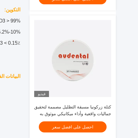
التكوين:
O3 > 99%
5.2%-10%
3 < 0.15٪
البيانات الف
فيديو
كتلة زركونيا مسبقة التظليل مصممة لتحقيق
جماليات واقعية وأداء ميكانيكي موثوق به
في ترميمات الأسنان
احصل على افضل سعر