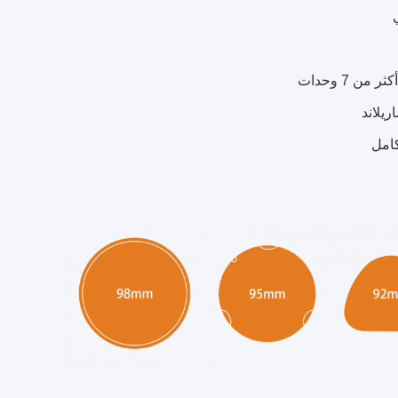
 من 7 وحدات
يلاند
امل