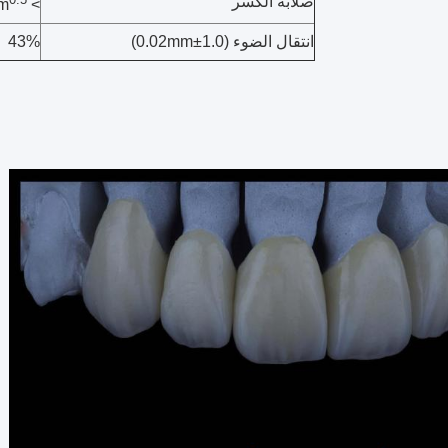
صلابة الكسر
> 4Mpa.m
انتقال الضوء (1.0±0.02mm)
43%