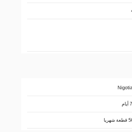
Nigoti
ام
شهريا