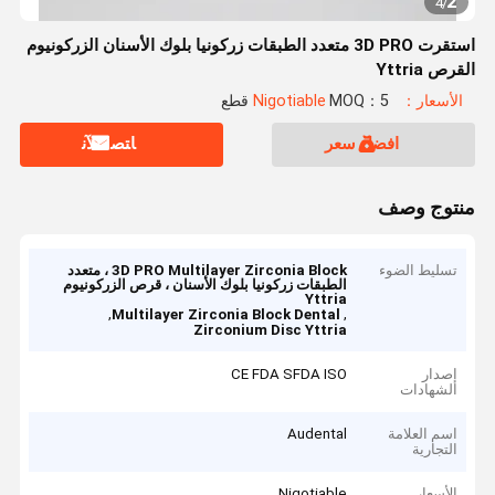
2
4
/
استقرت 3D PRO متعدد الطبقات زركونيا بلوك الأسنان الزركونيوم
القرص Yttria
الأسعار：Nigotiable
MOQ：5 قطع
افضل سعر
ﺎﺘﺼﻟ ﺍﻶﻧ
منتوج وصف
تسليط الضوء
3D PRO Multilayer Zirconia Block ، متعدد
الطبقات زركونيا بلوك الأسنان ، قرص الزركونيوم
Yttria
,
,
Multilayer Zirconia Block Dental
Zirconium Disc Yttria
إصدار
CE FDA SFDA ISO
الشهادات
اسم العلامة
Audental
التجارية
الأسعار
Nigotiable