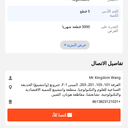
الحد الأدنى
5 قطع
لكمية
القدرة على
5000 قطعة شهريا
العرض
عرض المزيد
تفاصيل الاتصال
Mr. Kingdom Wang
الغرفة 101، 103، 201، 203، المبنى F-1، جنرونغ (وانتشينغ) الحديقة
الصناعية للعلوم والتكنولوجيا، منطقة وانتشينغ للتنمية الاقتصادية
والتكنولوجية، تشانغشا، مقاطعة هونان، الصين
+8613823121031
ﺎﺘﺼﻟ ﺍﻶﻧ