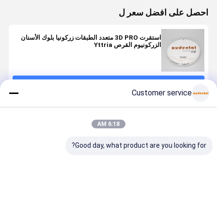
احصل على افضل سعر ل
استقرت 3D PRO متعدد الطبقات زركونيا بلوك الأسنان
الزركونيوم القرص Yttria
استمر
Customer service
المنتجات الموصى بها
6:18 AM
Good day, what product are you looking for?
كتلة الزركونيا
كتلة الزركونيا
قوة طبيعية
كتلة الزركوني
المتعددة
متعددة الطبقات
سلسة جيدة
متعددة الطب
الطبقات تقدم
المصممة بدقة
الشفافية
المصممة بد
قوة متوازنة
مع قوة متوازنة
ST/DST كتلة
مع قوة متوا