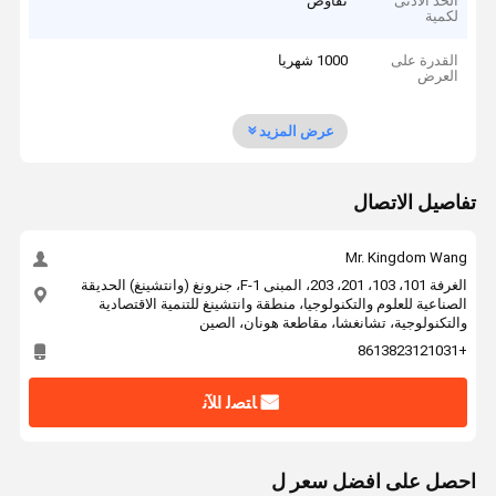
الحد الأدنى
تفاوض
لكمية
القدرة على
1000 شهريا
العرض
عرض المزيد
تفاصيل الاتصال
Mr. Kingdom Wang
الغرفة 101، 103، 201، 203، المبنى F-1، جنرونغ (وانتشينغ) الحديقة
الصناعية للعلوم والتكنولوجيا، منطقة وانتشينغ للتنمية الاقتصادية
والتكنولوجية، تشانغشا، مقاطعة هونان، الصين
+8613823121031
ﺎﺘﺼﻟ ﺍﻶﻧ
احصل على افضل سعر ل