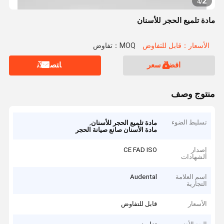
2
4
/
مادة تلميع الحجر للأسنان
الأسعار：قابل للتفاوض
MOQ：تفاوض
افضل سعر
ﺎﺘﺼﻟ ﺍﻶﻧ
منتوج وصف
تسليط الضوء
,
مادة تلميع الحجر للأسنان
مادة الأسنان صانع صيانة الحجر
إصدار
CE FAD ISO
الشهادات
اسم العلامة
Audental
التجارية
الأسعار
قابل للتفاوض