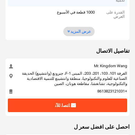
لكمية
القدرة على
1000 قطعة في الأسبوع
العرض
عرض المزيد
تفاصيل الاتصال
Mr. Kingdom Wang
الغرفة 101، 103، 201، 203، المبنى F-1، جنرونغ (وانتشينغ) الحديقة
الصناعية للعلوم والتكنولوجيا، منطقة وانتشينغ للتنمية الاقتصادية
والتكنولوجية، تشانغشا، مقاطعة هونان، الصين
+8613823121031
ﺎﺘﺼﻟ ﺍﻶﻧ
احصل على افضل سعر ل