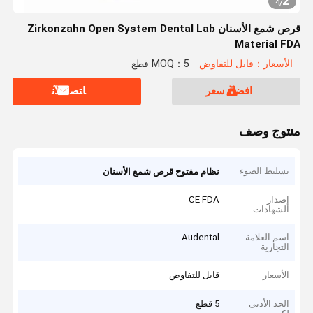
2
4
/
قرص شمع الأسنان Zirkonzahn Open System Dental Lab
Material FDA
الأسعار：قابل للتفاوض
MOQ：5 قطع
افضل سعر
ﺎﺘﺼﻟ ﺍﻶﻧ
منتوج وصف
تسليط الضوء
نظام مفتوح قرص شمع الأسنان
إصدار
CE FDA
الشهادات
اسم العلامة
Audental
التجارية
الأسعار
قابل للتفاوض
الحد الأدنى
5 قطع