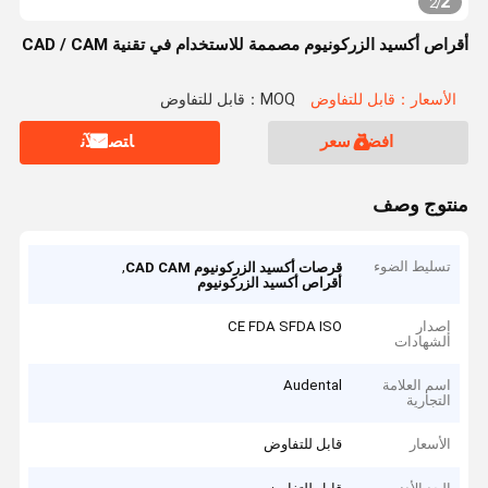
2
2
/
أقراص أكسيد الزركونيوم مصممة للاستخدام في تقنية CAD / CAM
الأسعار：قابل للتفاوض
MOQ：قابل للتفاوض
افضل سعر
ﺎﺘﺼﻟ ﺍﻶﻧ
منتوج وصف
تسليط الضوء
,
قرصات أكسيد الزركونيوم CAD CAM
أقراص أكسيد الزركونيوم
إصدار
CE FDA SFDA ISO
الشهادات
اسم العلامة
Audental
التجارية
الأسعار
قابل للتفاوض