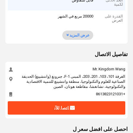
الحد الأدنى
قابل للتفاوض
لكمية
القدرة على
20000 مربع في الشهر
العرض
عرض المزيد
تفاصيل الاتصال
Mr. Kingdom Wang
الغرفة 101، 103، 201، 203، المبنى F-1، جنرونغ (وانتشينغ) الحديقة
الصناعية للعلوم والتكنولوجيا، منطقة وانتشينغ للتنمية الاقتصادية
والتكنولوجية، تشانغشا، مقاطعة هونان، الصين
+8613823121031
ﺎﺘﺼﻟ ﺍﻶﻧ
احصل على افضل سعر ل