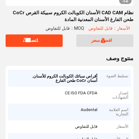
2
3
/
نظام CAD CAM الأسنان الكوبالت الكروم سبيكة القرص CoCr
طحن الفارغ الأسنان المعدنية المادة
الأسعار：قابل للتفاوض
MOQ：قابل للتفاوض
افضل سعر
ﺎﺘﺼﻟ ﺍﻶﻧ
منتوج وصف
تسليط الضوء
,
أقراص سبائك الكوبالت الكروم للأسنان
أسنان CoCr طحن الفارغ
إصدار
CE ISO FDA CFDA
الشهادات
اسم العلامة
Audental
التجارية
الأسعار
قابل للتفاوض