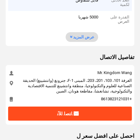
الحد الأدنى
قابل للتفاوض
لكمية
القدرة على
5000 شهريا
العرض
عرض المزيد
تفاصيل الاتصال
Mr. Kingdom Wang
الغرفة 101، 103، 201، 203، المبنى F-1، جنرونغ (وانتشينغ) الحديقة
الصناعية للعلوم والتكنولوجيا، منطقة وانتشينغ للتنمية الاقتصادية
والتكنولوجية، تشانغشا، مقاطعة هونان، الصين
+8613823121031
ﺎﺘﺼﻟ ﺍﻶﻧ
احصل على افضل سعر ل