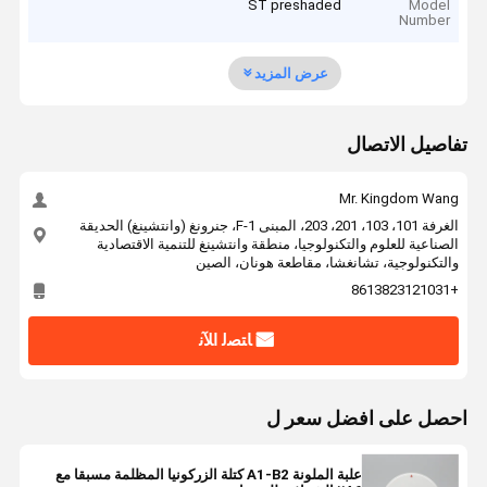
ST preshaded
Model
Number
عرض المزيد
تفاصيل الاتصال
Mr. Kingdom Wang
الغرفة 101، 103، 201، 203، المبنى F-1، جنرونغ (وانتشينغ) الحديقة
الصناعية للعلوم والتكنولوجيا، منطقة وانتشينغ للتنمية الاقتصادية
والتكنولوجية، تشانغشا، مقاطعة هونان، الصين
+8613823121031
ﺎﺘﺼﻟ ﺍﻶﻧ
احصل على افضل سعر ل
علبة الملونة A1-B2 كتلة الزركونيا المظلمة مسبقا مع