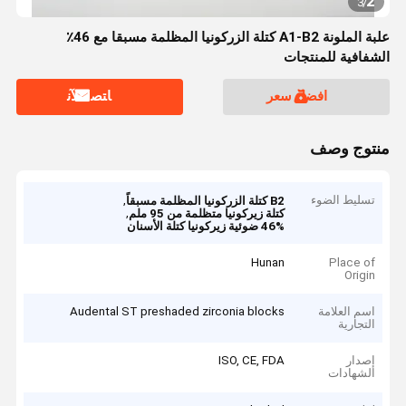
2
3
/
علبة الملونة A1-B2 كتلة الزركونيا المظلمة مسبقا مع 46٪
الشفافية للمنتجات
افضل سعر
ﺎﺘﺼﻟ ﺍﻶﻧ
منتوج وصف
تسليط الضوء
,
B2 كتلة الزركونيا المظلمة مسبقاً
,
كتلة زيركونيا متظلمة من 95 ملم
46% ضوئية زيركونيا كتلة الأسنان
Hunan
Place of
Origin
اسم العلامة
Audental ST preshaded zirconia blocks
التجارية
إصدار
ISO, CE, FDA
الشهادات