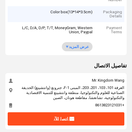
Color box(13*14*3.5cm)
Packaging
Details
L/C, D/A, D/P, T/T, MoneyGram, Western
Payment
Union, Paypal
Terms
عرض المزيد
تفاصيل الاتصال
Mr. Kingdom Wang
الغرفة 101، 103، 201، 203، المبنى F-1، جنرونغ (وانتشينغ) الحديقة
الصناعية للعلوم والتكنولوجيا، منطقة وانتشينغ للتنمية الاقتصادية
والتكنولوجية، تشانغشا، مقاطعة هونان، الصين
+8613823121031
ﺎﺘﺼﻟ ﺍﻶﻧ