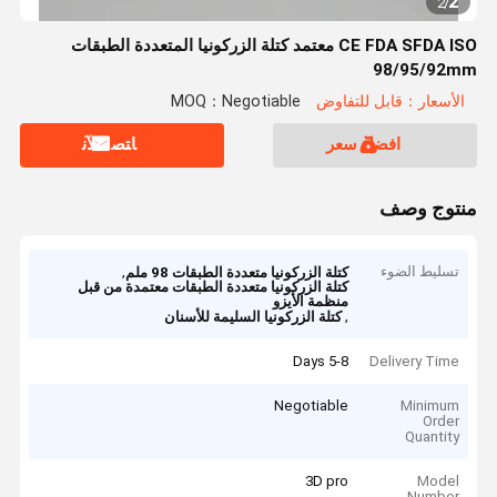
2
2
/
CE FDA SFDA ISO معتمد كتلة الزركونيا المتعددة الطبقات
98/95/92mm
الأسعار：قابل للتفاوض
MOQ：Negotiable
افضل سعر
ﺎﺘﺼﻟ ﺍﻶﻧ
منتوج وصف
تسليط الضوء
,
كتلة الزركونيا متعددة الطبقات 98 ملم
كتلة الزركونيا متعددة الطبقات معتمدة من قبل
منظمة الأيزو
,
كتلة الزركونيا السليمة للأسنان
5-8 Days
Delivery Time
Negotiable
Minimum
Order
Quantity
3D pro
Model
Number