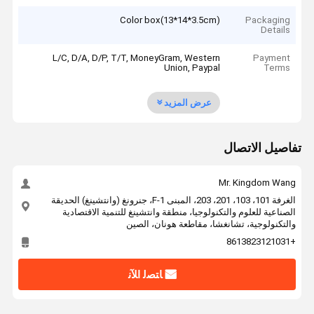
Color box(13*14*3.5cm)
Packaging
Details
L/C, D/A, D/P, T/T, MoneyGram, Western
Payment
Union, Paypal
Terms
عرض المزيد
تفاصيل الاتصال
Mr. Kingdom Wang
الغرفة 101، 103، 201، 203، المبنى F-1، جنرونغ (وانتشينغ) الحديقة
الصناعية للعلوم والتكنولوجيا، منطقة وانتشينغ للتنمية الاقتصادية
والتكنولوجية، تشانغشا، مقاطعة هونان، الصين
+8613823121031
ﺎﺘﺼﻟ ﺍﻶﻧ