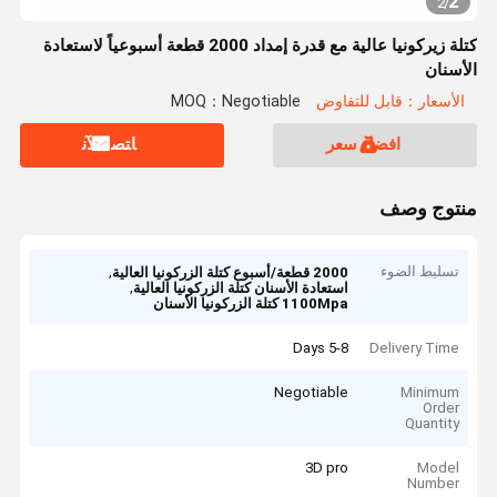
2
2
/
كتلة زيركونيا عالية مع قدرة إمداد 2000 قطعة أسبوعياً لاستعادة
الأسنان
الأسعار：قابل للتفاوض
MOQ：Negotiable
افضل سعر
ﺎﺘﺼﻟ ﺍﻶﻧ
منتوج وصف
تسليط الضوء
,
2000 قطعة/أسبوع كتلة الزركونيا العالية
,
استعادة الأسنان كتلة الزركونيا العالية
1100Mpa كتلة الزركونيا الأسنان
5-8 Days
Delivery Time
Negotiable
Minimum
Order
Quantity
3D pro
Model
Number