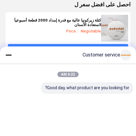
احصل على افضل سعر ل
كتلة زيركونيا عالية مع قدرة إمداد 2000 قطعة أسبوعياً
لاستعادة الأسنان
Price： Negotiable
استمر
Customer service
المنتجات الموصى بها
6:22 AM
Good day, what product are you looking for?
كتلة زركونيا
كتلة الزركونيا
كتلة الزركونيا
كتلة الزركوني
للأسنان متوفرة
الأسنان كتلة
الأسنان مثالية
الأسنان
بـ 16 درجة لون
زركونيا
لمختبرات
PRO القابلة
VITA ودرجات
السيراميكية
الأسنان التي تنتج
للتخصيص
لون التبييض
عالية الجودة
التاج الجسور
لاستعادة دقي
افضل سعر
افضل سعر
افضل سعر
افضل سع