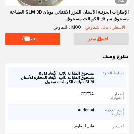
2
2
/
الإطارات الجزئية الأسنان الليزر الانتقائي ذوبان SLM 3D الطباعة
مسحوق سبائك الكوبالت مسحوق
الأسعار：قابل للتفاوض
MOQ：التفاوض
افضل سعر
ﺎﺘﺼﻟ ﺍﻶﻧ
منتوج وصف
تسليط الضوء
,
مسحوق الطباعة ثلاثية الأبعاد SLM
,
مسحوق الطباعة ثلاثية الأبعاد المختارة للأسنان
SLM سبائك الكوبالت مسحوق
إصدار
CE FDA
الشهادات
اسم العلامة
Audental
التجارية
الأسعار
قابل للتفاوض