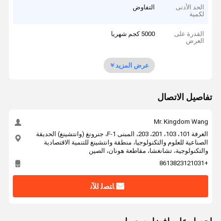
الحد الأدنى
التفاوض
لكمية
القدرة على
5000 كجم شهريا
العرض
عرض المزيد
تفاصيل الاتصال
Mr. Kingdom Wang
الغرفة 101، 103، 201، 203، المبنى F-1، جنرونغ (وانتشينغ) الحديقة
الصناعية للعلوم والتكنولوجيا، منطقة وانتشينغ للتنمية الاقتصادية
والتكنولوجية، تشانغشا، مقاطعة هونان، الصين
+8613823121031
ﺎﺘﺼﻟ ﺍﻶﻧ