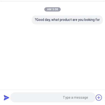
5:08 AM
Good day, what product are you looking for?
Vita16 Bleach4 زيركونيا الأسنان كتلة حل عالية لOEM / ODM
كتلة زركونيا الأسنان
2024-06-19