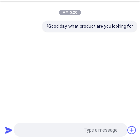
5:20 AM
Good day, what product are you looking for?
أطباء الأسنان المختبر PMMA أقراص 10/12/14/16/18/20/22/24/30
للتاج المؤقت والجسور
كتلة الأسنان Pmma
2024-08-06