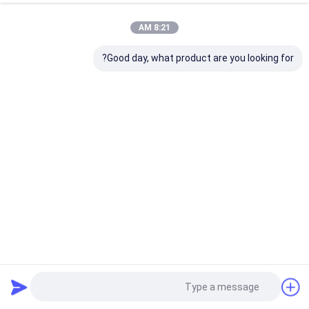
8:21 AM
Good day, what product are you looking for?
98mm/95mm PEEK Block Natural Yellow Pink White التوافق
البيولوجي في ظل TC-4
كتلة الأسنان Pmma
2024-08-06