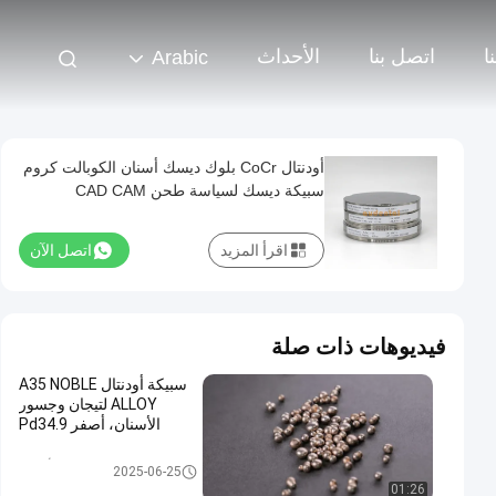
ا
اتصل بنا
الأحداث
Arabic
أودنتال CoCr بلوك ديسك أسنان الكوبالت كروم
سبيكة ديسك لسياسة طحن CAD CAM
اقرأ المزيد
اتصل الآن
فيديوهات ذات صلة
سبيكة أودنتال A35 NOBLE
ALLOY لتيجان وجسور
الأسنان، أصفر Pd34.9
سبائك الأسنان
2025-06-25
01:26