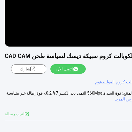
اتصل الآن
شارك
لت كروم الموليبدينوم
CoCr الكوبالت الكروم طحن كتلة الأسنان CAD/CAM القرص سبيكة معايير المنتج: قوة الشد ≥ 560Mpa التمدد بعد الكسر 7% 0.2٪ قوة إطالة غير متناسبة
ض المزيد
اترك رسالة