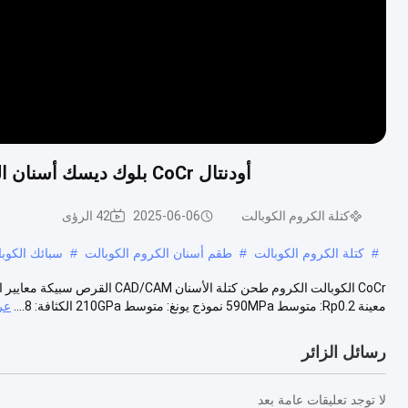
أودنتال CoCr بلوك ديسك أسنان الكوبالت كروم سبيكة ديسك لسياسة طحن CAD CAM
كتلة الكروم الكوبالت
2025-06-06
42 الرؤى
#
كتلة الكروم الكوبالت
#
طقم أسنان الكروم الكوبالت
#
سبائك الكوبا
معينة Rp0.2: متوسط 590MPa نموذج يونغ: متوسط 210GPa الكثافة: 8....
عر
رسائل الزائر
لا توجد تعليقات عامة بعد