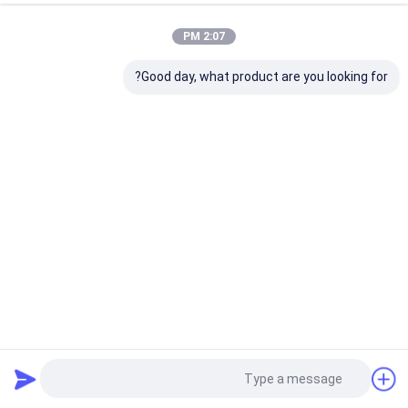
2:07 PM
Good day, what product are you looking for?
Audental CoCr الأسنان المعدنية كتلة 98mm 98.5mm الكوبالت
الكرومية القرص لمختبر الأسنان
كتلة الكروم الكوبالت
2024-12-17