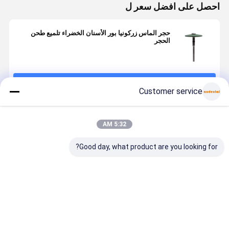
احصل على افضل سعر ل
حجر الماس زركونيا بور الأسنان الخضراء تلميع طحن
الحجر
استمر
Customer service
المنتجات الموصى بها
5:32 AM
Good day, what product are you looking for?
أداة أسنان
زيركونيا
زيركونيا
زيركونيا
احترافية من
البوليسة البور
البوليسينغ بور
البوليستر بو
الماس لتلميع
البور البوليسة
مناسبة لبوليس
أداة طب الأ
الزركونيا، لتلميع
الماسة للأسنان
زيركونيا الأسنان
المهنية لبول
الزركونيا،
زيركونيا المواد
الصناعية التي
زيركون
افضل سعر
افضل سعر
افضل سعر
افضل سع