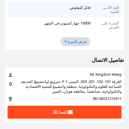
الحد الأدنى
قابل للتفاوض
لكمية
القدرة على
10000 جهاز كمبيوتر في الشهر
العرض
عرض المزيد
تفاصيل الاتصال
Mr. Kingdom Wang
الغرفة 101، 103، 201، 203، المبنى F-1، جنرونغ (وانتشينغ) الحديقة
الصناعية للعلوم والتكنولوجيا، منطقة وانتشينغ للتنمية الاقتصادية
والتكنولوجية، تشانغشا، مقاطعة هونان، الصين
+8613823121031
ﺎﺘﺼﻟ ﺍﻶﻧ