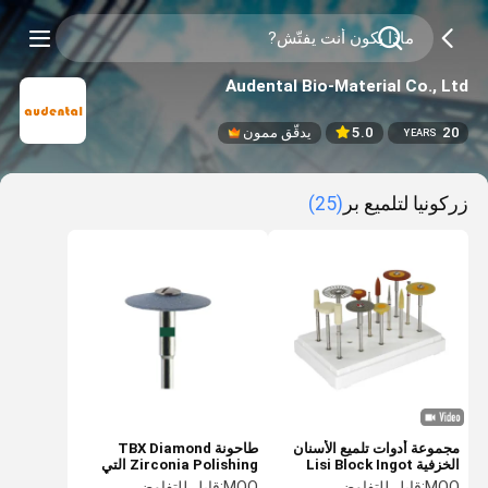
Audental Bio-Material Co., Ltd
20
5.0
يدقّق ممون
YEARS
زركونيا لتلميع بر
(25)
مجموعة أدوات تلميع الأسنان
طاحونة TBX Diamond
الخزفية Lisi Block Ingot
Zirconia Polishing التي
High Shine
تُثبت على عجلات باللون الأخضر
MOQ:
قابل للتفاوض
MOQ:
قابل للتفاوض