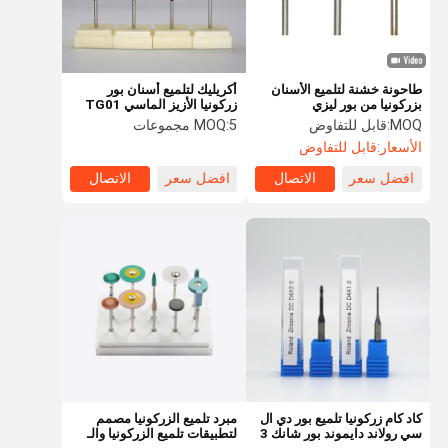
طاحونة خشنة لتلميع الأسنان
أكريليك لتلميع أسنان بور
بزركونيا من بور ليزي
زركونيا الأزيز الماسي TG01
TG02 TG03 TG08
MOQ:
قابل للتفاوض
5 مجموعات
MOQ:
الأسعار:
قابل للتفاوض
افضل سعر
الاتصال
افضل سعر
الاتصال
مسكن
منتجات
معلومات عنا
جولة في
المعمل
كاد كام زركونيا تلميع بور دي ال
مبرد تلميع الزركونيا مصمم
سي رولاند دايموند بور شانك 3
لتطبيقات تلميع الزركونيا والـ