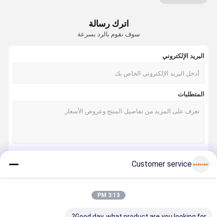
كتلة الأسنان Pmma
اترك رسالة
قرص شمع الأسنان
سوف نقوم بالرد بسرعة
قرص الأسنان التيتانيوم
البريد الإلكتروني
كتلة الكروم الكوبالت
زركونيا طحن بر
المتطلبات
زركونيا لتلميع بر
معدات معمل الأسنان
سبائك الأسنان
Customer service
استمر
3:13 PM
فئاتنا
Good day, what product are you looking for?