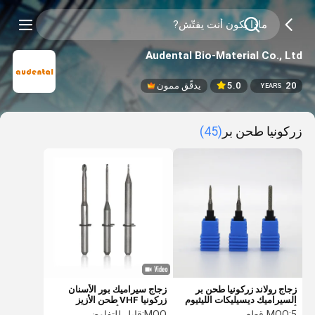
Audental Bio-Material Co., Ltd
20
5.0
يدقّق ممون
YEARS
زركونيا طحن بر
(45)
زجاج رولاند زركونيا طحن بر
زجاج سيراميك بور الأسنان
السيراميك ديسيليكات الليثيوم
زركونيا VHF طحن الأزيز
أدوات الطحن
الماس DLC أدوات طلاء
5 قطع
MOQ:
MOQ:
قابل للتفاوض