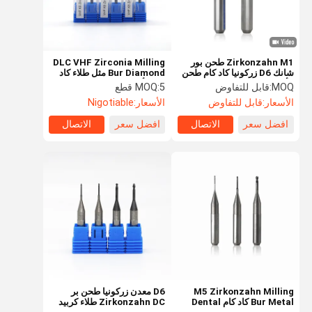
Zirkonzahn M1 طحن بور
DLC VHF Zirconia Milling
شانك D6 زركونيا كاد كام طحن
Bur Diamond مثل طلاء كاد
الأزيز المعدنية
كام الأسنان مختبر التدريبات
MOQ:
قابل للتفاوض
5 قطع
MOQ:
الأسعار:
قابل للتفاوض
الأسعار:
Nigotiable
افضل سعر
الاتصال
افضل سعر
الاتصال
مسكن
منتجات
معلومات عنا
جولة في
المعمل
M5 Zirkonzahn Milling
D6 معدن زركونيا طحن بر
Bur Metal كاد كام Dental
Zirkonzahn DC طلاء كربيد