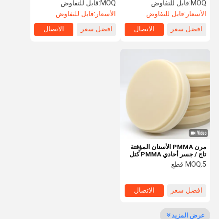
أسنان اصطناعي 98 مللي متر /
مؤقت 98 مم
MOQ:
قابل للتفاوض
MOQ:
قابل للتفاوض
95 مللي متر
الأسعار:
قابل للتفاوض
الأسعار:
قابل للتفاوض
افضل سعر
الاتصال
افضل سعر
الاتصال
مراقبة الجودة
اتصل بنا
أخبار
حالات
اطلب اقتباس
كتلة زركونيا الأسنان
كتلة زركونيا متعدد الطبقات
مرن PMMA الأسنان المؤقتة
تاج / جسر أحادي PMMA كتل
كتلة زركونيا مظللة مسبقا
FDA
5 قطع
MOQ:
سيراميك زجاج الأسنان
افضل سعر
الاتصال
طباعة الأسنان المعدنية ثلاثية الأبعاد
عرض المزيد