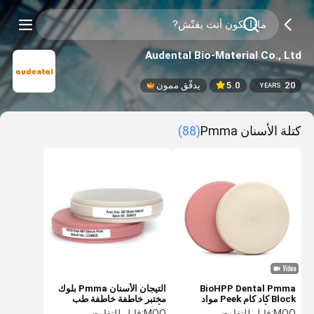
Audental Bio-Material Co., Ltd
20
5.0
يدقّق ممون
YEARS
كتلة الأسنان Pmma
(88)
BioHPP Dental Pmma
التيجان الأسنان Pmma بلوك
Block كاد كام Peek مواد
مختبر خاطفة خاطفة طب
مختبر الأسنان الفارغة
الأسنان يزرع إطار مادة طب
MOQ:
قابل للتفاوض
MOQ:
قابل للتفاوض