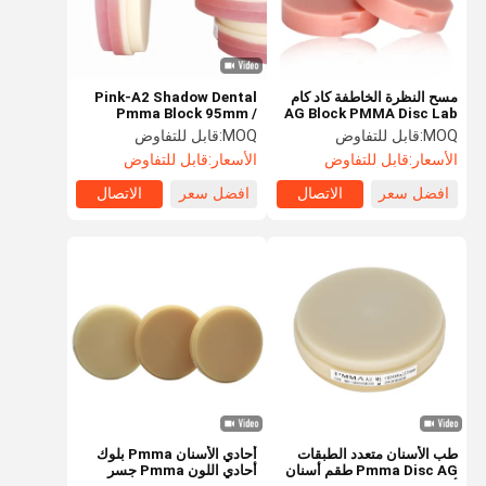
مسح النظرة الخاطفة كاد كام
Pink-A2 Shadow Dental
Pmma Block 95mm /
AG Block PMMA Disc Lab
Material 98mm / 95mm
98mm Pmma تاج مؤقت
MOQ:
قابل للتفاوض
MOQ:
قابل للتفاوض
الأسعار:
قابل للتفاوض
الأسعار:
قابل للتفاوض
افضل سعر
الاتصال
افضل سعر
الاتصال
مسكن
منتجات
معلومات عنا
جولة في
المعمل
طب الأسنان متعدد الطبقات
أحادي الأسنان Pmma بلوك
Pmma Disc AG طقم أسنان
أحادي اللون Pmma جسر