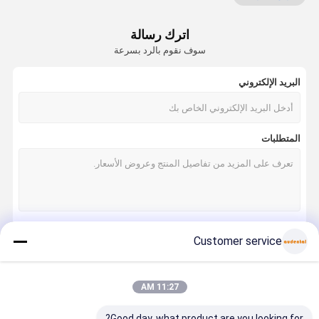
كتلة الأسنان Pmma
اترك رسالة
قرص شمع الأسنان
سوف نقوم بالرد بسرعة
قرص الأسنان التيتانيوم
البريد الإلكتروني
كتلة الكروم الكوبالت
زركونيا طحن بر
المتطلبات
زركونيا لتلميع بر
معدات معمل الأسنان
سبائك الأسنان
Customer service
استمر
11:27 AM
فئاتنا
Good day, what product are you looking for?