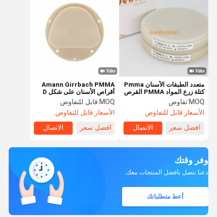
متعدد الطبقات الأسنان Pmma
Amann Girrbach PMMA
كتلة زرع المواد PMMA القرص
أقراص الأسنان على شكل D
المفتوح النظام OEM
مادة الراتنج مختبر المواد
MOQ:
تفاوض
MOQ:
قابل للتفاوض
الأسعار:
قابل للتفاوض
الأسعار:
قابل للتفاوض
افضل سعر
الاتصال
افضل سعر
الاتصال
وفر وقتك
دعنا نتصل بأفضل المنتجات معك.
أعط متطلباتك