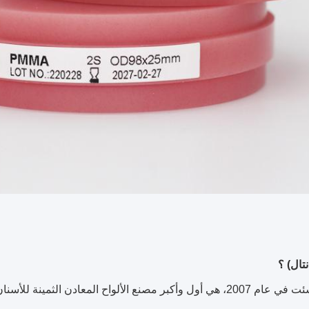
أودنتال أنشئت في عام 2007، هي أول وأكبر مصنع الألواح المعادن ا