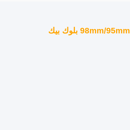
مادة مختبر PMMA القرص الواضح 98mm/95mm/AG بلوك بيك