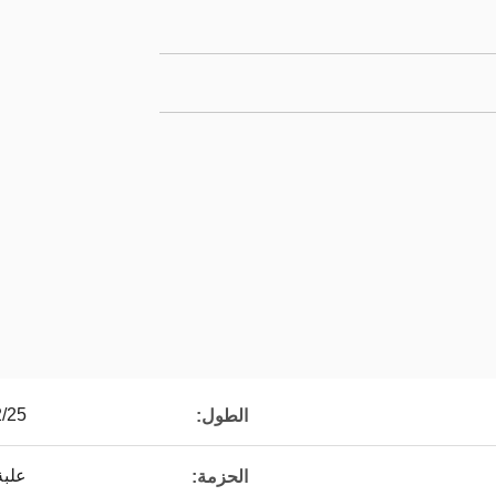
2/25
الطول:
علبة
الحزمة: