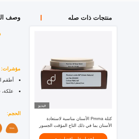
وصف الم
منتجات ذات صله
مؤشرات:
أطقم ال
علكة، 
فيديو
الحجم
:
كتلة Pmma الأسنان مناسبة لاستعادة
الأسنان بما في ذلك التاج المؤقت الجسور
والأعمدة ذات المواد القوية
احصل على افضل سعر