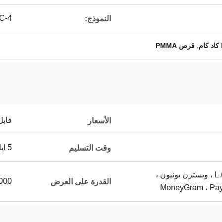
C-4
النموذج:
,
قرص PMMA
قابل
الأسعار
5 ايام
وقت التسليم
L / C ، D / A ، D / P ، T / T ، ويسترن يونيون ،
10000 جهاز كمبي
القدرة على العرض
MoneyGram ، PayP