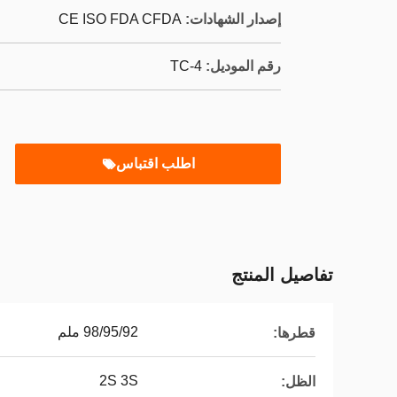
إصدار الشهادات:
CE ISO FDA CFDA
رقم الموديل:
TC-4
اطلب اقتباس
تفاصيل المنتج
98/95/92 ملم
قطرها:
2S 3S
الظل: