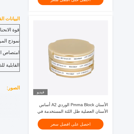
البيانات الف
قوة الانحنا
نموذج المر
امتصاص ال
القابلية لل
الصور:
فيديو
الأسنان Pmma Block الوردي A2 أساس
الأسنان العضلية ظل اللثة المستخدمة في
التاج المؤقت الجسور الأسنان العضلية
احصل على افضل سعر
الكاملة الإطارات الطحن حجم 98mm
95mm