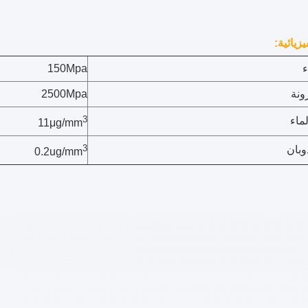
يزيائية:
ء
150Mpa
ونة
2500Mpa
3
ماء
11μg/mm
3
ذوبان
0.2ug/mm