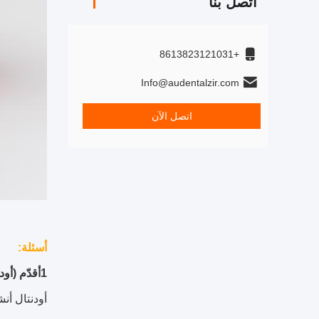
اتصل بنا
+8613823121031
Info@audentalzir.com
اتصل الآن
أسئلة:
1أقدّم (أودنتال) ؟