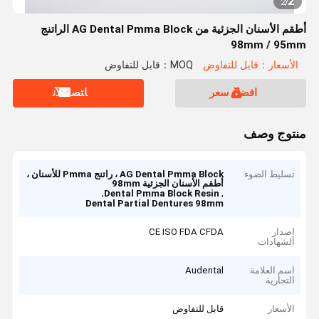
2
2
/
أطقم الأسنان الجزئية من AG Dental Pmma Block الراتنج
98mm / 95mm
الأسعار：قابل للتفاوض
MOQ：قابل للتفاوض
افضل سعر
ﺎﺘﺼﻟ ﺍﻶﻧ
منتوج وصف
تسليط الضوء
AG Dental Pmma Block ، راتنج Pmma للأسنان ،
أطقم الأسنان الجزئية 98mm
,
,
Dental Pmma Block Resin
Dental Partial Dentures 98mm
إصدار
CE ISO FDA CFDA
الشهادات
اسم العلامة
Audental
التجارية
الأسعار
قابل للتفاوض