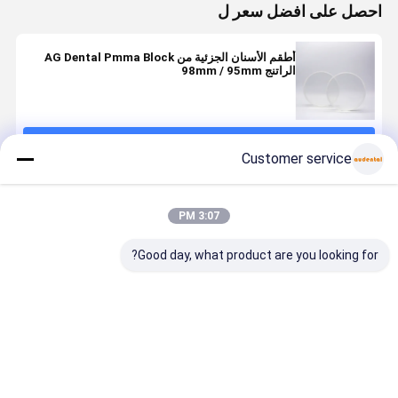
احصل على افضل سعر ل
أطقم الأسنان الجزئية من AG Dental Pmma Block
الراتنج 98mm / 95mm
استمر
Customer service
المنتجات الموصى بها
3:07 PM
Good day, what product are you looking for?
كتلة PMMA
كتلة Pmma
الأسنان Pmma
كتلة PMMA
للأسنان بلون
الأسنان مناسبة
Block الوردي
للأسنان بلو
وردي A2
لاستعادة الأسنان
A2 أساس
وردي 
لجماليات اللثة
بما في ذلك التاج
الأسنان العضلية
أطقم الأسنا
الطبيعية مثالية
المؤقت الجسور
ظل اللثة
مناسبة للتيج
افضل سعر
افضل سعر
افضل سعر
افضل سع