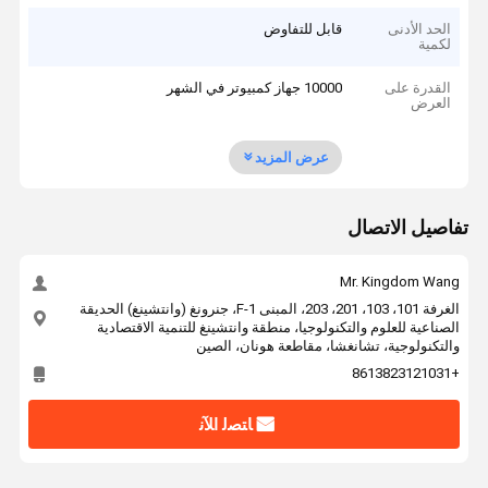
الحد الأدنى
قابل للتفاوض
لكمية
القدرة على
10000 جهاز كمبيوتر في الشهر
العرض
عرض المزيد
تفاصيل الاتصال
Mr. Kingdom Wang
الغرفة 101، 103، 201، 203، المبنى F-1، جنرونغ (وانتشينغ) الحديقة
الصناعية للعلوم والتكنولوجيا، منطقة وانتشينغ للتنمية الاقتصادية
والتكنولوجية، تشانغشا، مقاطعة هونان، الصين
+8613823121031
ﺎﺘﺼﻟ ﺍﻶﻧ